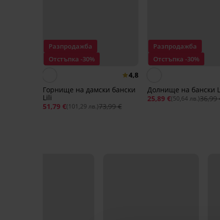
Разпродажба
Разпродажба
Отстъпка -30%
Отстъпка -30%
4,8
Горнище на дамски бански
Долнище на бански Li
Lili
25,89 €
36,99 
(50,64 лв.)
51,79 €
73,99 €
(101,29 лв.)