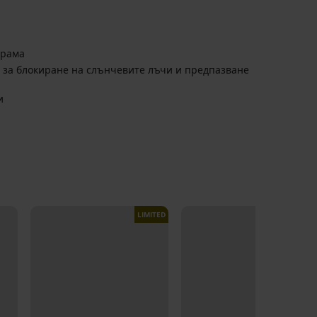
арама
 за блокиране на слънчевите лъчи и предпазване
и
LIMITED
LIMITED