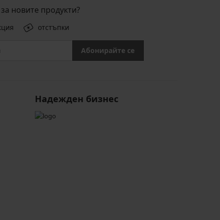
за новите продукти?
кция
отстъпки
Абонирайте се
Надежден бизнес