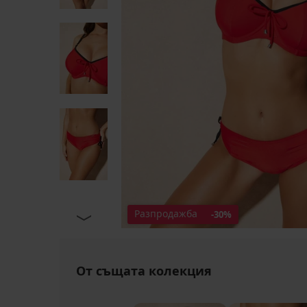
Разпродажба
-30%
От същата колекция