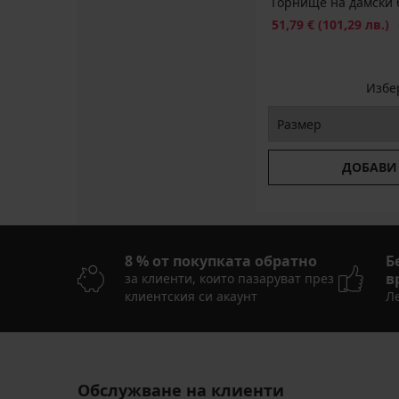
Горнище на дамски б
Намаление
П
51,79 €
(101,29 лв.)
Избе
ДОБАВИ
8 % от покупката обратно
Б
в
за клиенти, които пазаруват през
клиентския си акаунт
Ле
Обслужване на клиенти