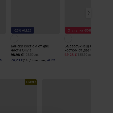
-25% ALL25
Отстъпка -30%
Бански костюм от две
Бързосъхнещ бански
части Olivia
костюм от две части Spacer
Simply B
98,98 €
69,28 €
98,98 €
(193,59 лв.)
(135,50 лв.)
74,23 €
(145,18 лв.)
5
код:
ALL25
LIMITED