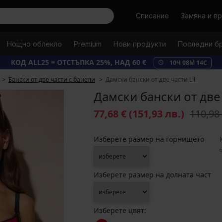
Търси
Списание
Замяна и в
Нощно облекло
Premium
Нови продукти
Последни б
КОД ALL25 = ОТСТЪПКА 25%, НАД 60 €
10
Ч
08
М
13
С
Бански от две части с банели
Дамски бански от две части Lili
Дамски бански от две 
77,68 €
(151,93 лв.)
110,98
Изберете размер на горнището
Изберете размер на долната част
Изберете цвят: