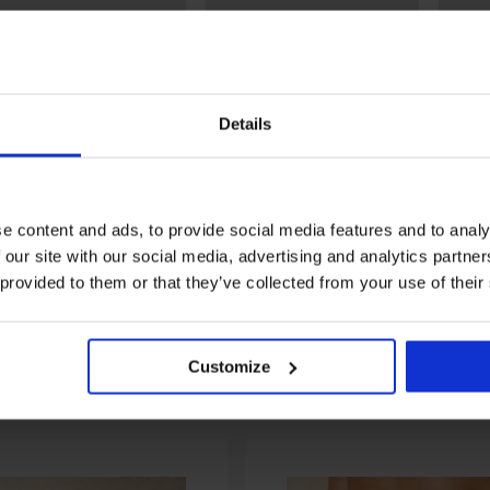
Details
Разпродажба
тстъпка -30%
Отстъпка -70%
Отст
5
нище на бански костюм
Горнище на танкини
Бански
e content and ads, to provide social media features and to analy
ply Black
Catherine
части 
 our site with our social media, advertising and analytics partn
09 €
32,99 €
25,80 €
86,40 €
33,58 
(45,16 лв.)
(50,46 лв.)
 provided to them or that they’ve collected from your use of their
Customize
От същата колекция