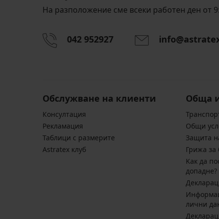
На разположение сме всеки работен ден от 9:
042 952927
info@astrate
Обслужване на клиенти
Обща 
Консултация
Транспор
Pекламация
Общи усл
Таблици с размерите
Защита н
Astratex клуб
Грижа за 
Kак да по
допадне?
Декларац
Информац
лични да
Декларац