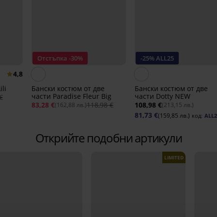
Отстъпка -30%
-25% ALL25
4,8
li
Бански костюм от две
Бански костюм от две
части Paradise Fleur Big
части Dotty NEW
€
83,28 €
118,98 €
108,98 €
(162,88 лв.)
(213,15 лв.)
81,73 €
(159,85 лв.)
код:
ALL2
Открийте подобни артикули
LIMITED