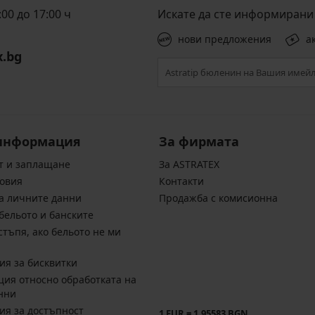
00 до 17:00 ч
Искате да сте информирани 
нови предложения
а
x.bg
информация
За фирмата
т и заплащане
За ASTRATEX
овия
Контакти
а личните данни
Продажба с комисионна
бельото и банските
стъпя, ако бельото не ми
ия за бисквитки
ия относно обработката на
нни
ия за достъпност
1 EUR = 1.95583 BGN