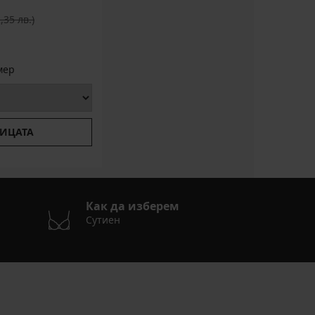
а цена
,35 лв.)
мер
ИЦАТА
Как да изберем
Сутиен