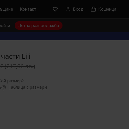
ръщане
Контакт
Вход
Kошница
ройки
Лятна разпродажба
части Lili
 €
(217,06 лв.)
Кой размер?
Таблица с размери