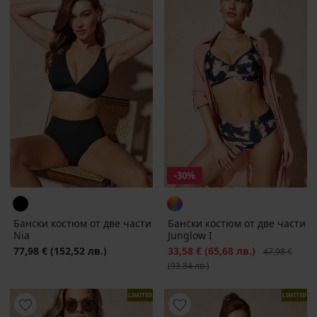
-30%
Бански костюм от две части
Бански костюм от две части
Nia
Junglow I
77,98 €
(152,52 лв.)
Намаление
33,58 €
(65,68 лв.)
Първоначалн
47,98 €
(93,84 лв.)
LIMITED
LIMITED