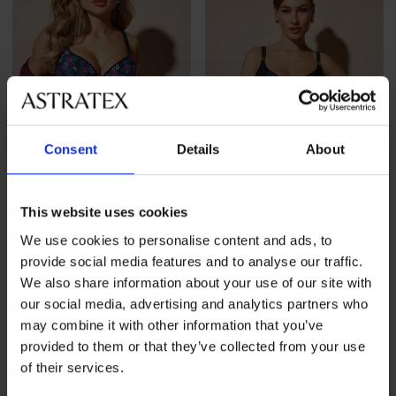
Consent
Details
About
This website uses cookies
-50%
We use cookies to personalise content and ads, to
provide social media features and to analyse our traffic.
Бързосъхнещ бански
Бански костюм от две части
We also share information about your use of our site with
костюм Spacer Flowerkiss
Satin Black I
our social media, advertising and analytics partners who
Намаление
51,49 €
(100,71 лв.)
Първоначална цена
51,98 €
(101,66 лв.)
102,98 €
may combine it with other information that you’ve
(201,41 лв.)
provided to them or that they’ve collected from your use
of their services.
LIMITED
LIMITED