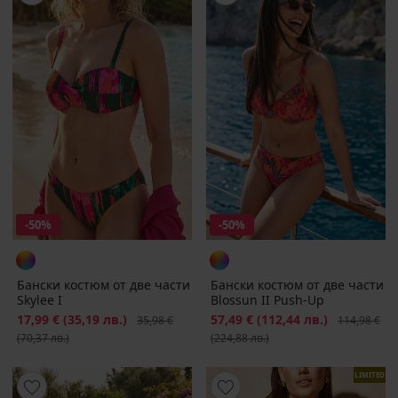
-50%
-50%
Бански костюм от две части
Бански костюм от две части
Skylee I
Blossun II Push-Up
Намаление
17,99 €
(35,19 лв.)
Първоначална цена
Намаление
57,49 €
(112,44 лв.)
Първоначал
35,98 €
114,98 €
(70,37 лв.)
(224,88 лв.)
LIMITED