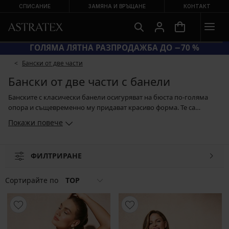
СПИСАНИЕ
ЗАМЯНА И ВРЪЩАНЕ
КОНТАКТ
КОД SUN20 = ЕКСТРА −20 % НА НАМАЛЕНИ БАНСКИ
Бански от две части
Бански от две части с банели
Банските с класически банели осигуряват на бюста по-голяма
опора и същевременно му придават красиво форма. Те са
отличният избор най-вече за дамите с по-пищни или с не много
Покажи повече
стегнати гърди. Банелите перфектно оформят бюста и така
горнището стои по-добре. Можете да избирате не само от
богатия асортимент с бански от две части. Повечето танкини и
ФИЛТРИРАНЕ
цели бански в асортимента ни под горния слой материя имат
скрити изпипани чашки с банели.
Сортирайте по
TOP