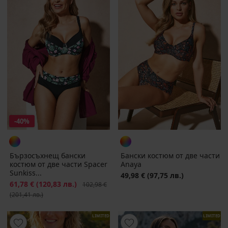
-40%
Бързосъхнещ бански
Бански костюм от две части
костюм от две части Spacer
Anaya
Sunkiss...
49,98 €
(97,75 лв.)
Намаление
61,78 €
(120,83 лв.)
Първоначална цена
102,98 €
(201,41 лв.)
LIMITED
LIMITED