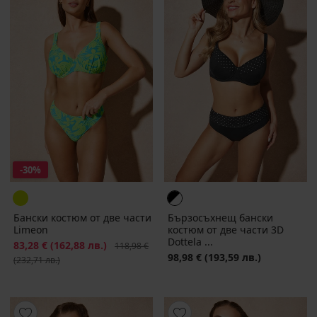
-30%
Бански костюм от две части
Бързосъхнещ бански
Limeon
костюм от две части 3D
Dottela ...
Намаление
83,28 €
(162,88 лв.)
Първоначална цена
118,98 €
98,98 €
(193,59 лв.)
(232,71 лв.)