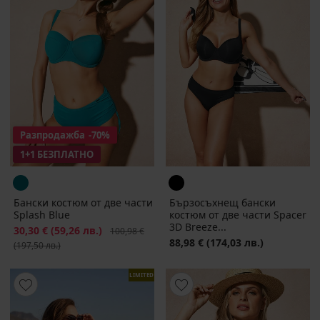
Разпродажба
-70%
1+1 БЕЗПЛАТНО
Бански костюм от две части
Бързосъхнещ бански
Splash Blue
костюм от две части Spacer
3D Breeze...
Намаление
30,30 €
(59,26 лв.)
Първоначална цена
100,98 €
88,98 €
(174,03 лв.)
(197,50 лв.)
LIMITED