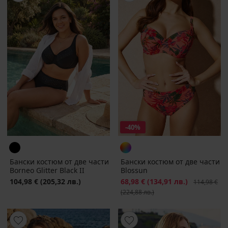
-40%
Бански костюм от две части
Бански костюм от две части
Borneo Glitter Black II
Blossun
104,98 €
(205,32 лв.)
Намаление
68,98 €
(134,91 лв.)
Първоначал
114,98 €
(224,88 лв.)