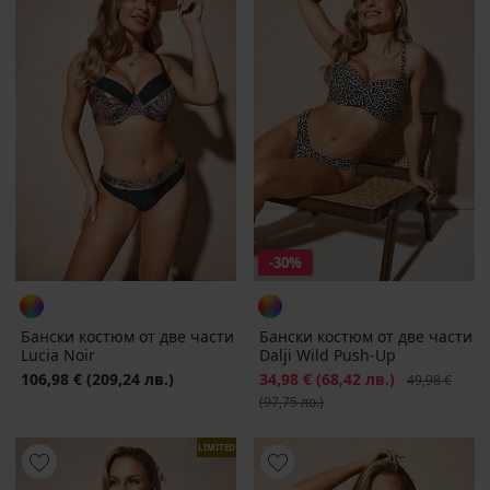
-30%
Бански костюм от две части
Бански костюм от две части
Lucia Noir
Dalji Wild Push-Up
106,98 €
(209,24 лв.)
Намаление
34,98 €
(68,42 лв.)
Първоначалн
49,98 €
(97,75 лв.)
LIMITED