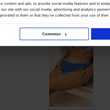
e content and ads, to provide social media features and to analy
 our site with our social media, advertising and analytics partn
 provided to them or that they’ve collected from your use of their
Долни
Долнище на дамски бански
Elomi Bazaruto
Customize
2
13,50 €
(26,40 лв.)
Долнище на бански костюм