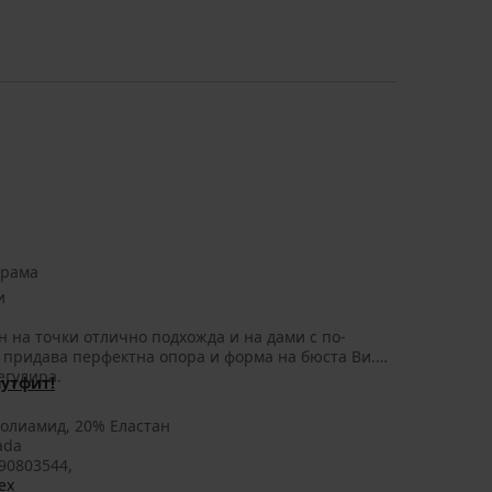
арама
и
н на точки отлично подхожда и на дами с по-
придава перфектна опора и форма на бюста Ви.
егулира.
утфит!
олиамид, 20% Еластан
ada
90803544,
ex