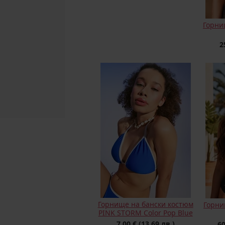
Горни
2
Горнище на бански костюм
Горни
PINK STORM Color Pop Blue
7,00 €
(13,69 лв.)
60