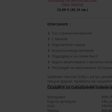
Fleur Marine
23,09 €
(45,16 лв.)
ОПИСАНИЕ
Със странични банели
С банели
Подплатени чашки
Бързосъхнеща материя
Подходящ и за голям бюст
Задно закопчаване с метална кат
Регулация на височината отстран
Удобният бански Dotty с ретро дизай
пищни форми. Кройката на чашките 
Височината на талията може да се р
Създайте си съвършения плажен а
Материал
80% П
Код на артикула
186_s
EAN
59076
Марка
Astrat