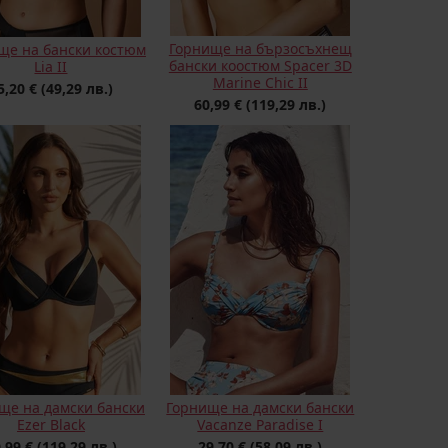
Горнище на бързосъхнещ
ще на бански костюм
бански коостюм Spacer 3D
Lia II
Marine Chic II
5,20 €
(49,29 лв.)
60,99 €
(119,29 лв.)
ще на дамски бански
Горнище на дамски бански
Ezer Black
Vacanze Paradise I
,99 €
(119,29 лв.)
29,70 €
(58,09 лв.)