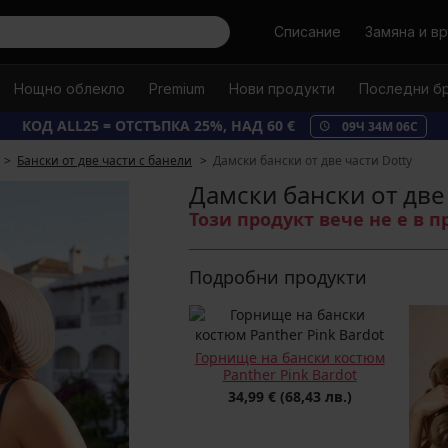
Търси
Списание
Замяна и в
Нощно облекло
Premium
Нови продукти
Последни б
КОД ALL25 = ОТСТЪПКА 25%, НАД 60 €
09
Ч
34
М
05
С
Бански от две части с банели
Дамски бански от две части Dotty
Дамски бански от две
Този продукт вече не е в 
Подробни продукти
Горнище на бански костюм
Panther Pink Bardot
34,99 €
(68,43 лв.)