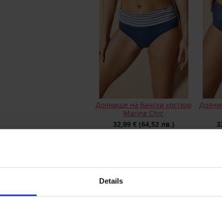
Долнище на бански костюм
Долни
Marine Chic
32,99 €
(64,52 лв.)
3
Details