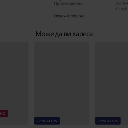
Производител
ASTRA
Czech
Покажи повече
Може да ви хареса
ТНО
-25% ALL25
-25% ALL25