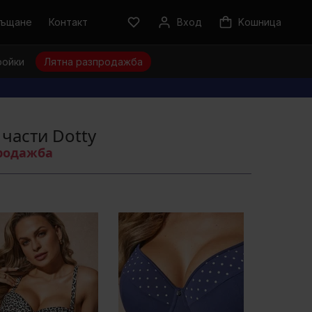
ръщане
Контакт
Вход
Kошница
ройки
Лятна разпродажба
 части Dotty
продажба