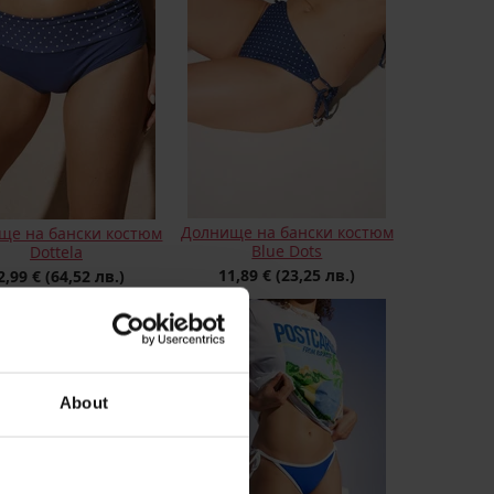
Долнище на бански костюм
ще на бански костюм
Blue Dots
Dottela
11,89 €
(23,25 лв.)
2,99 €
(64,52 лв.)
About