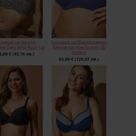
рнище на бански
Горнище на бързосъхнещ
м Dalji Wild Push-Up
бански костюм Spacer 3D
Dottela
3,09 €
(45,16 лв.)
65,99 €
(129,07 лв.)