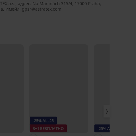
TEX a.s., aдрес: Na Maninách 315/4, 17000 Praha,
ia, Имейл: gpsr@astratex.com
-25% ALL25
3+1 БЕЗПЛАТНО
-25% ALL25