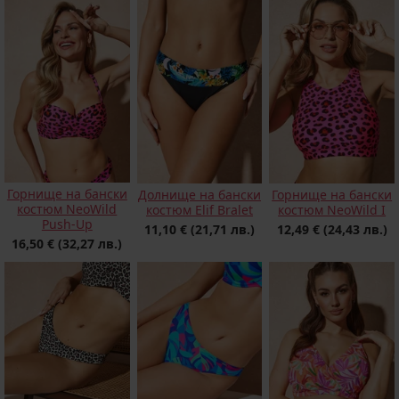
Горнище на бански
Долнище на бански
Горнище на бански
костюм NeoWild
костюм Elif Bralet
костюм NeoWild I
Push-Up
11,10 €
(21,71 лв.)
12,49 €
(24,43 лв.)
16,50 €
(32,27 лв.)