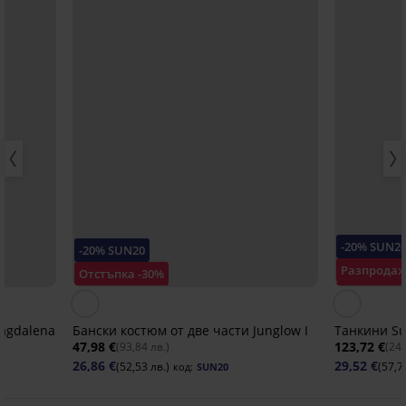
-20% SUN2
-20% SUN20
Разпрода
Отстъпка -30%
Отстъпка 
agdalena
Бански костюм от две части Junglow I
Танкини Su
47,98 €
123,72 €
(93,84 лв.)
(241
26,86 €
29,52 €
(52,53 лв.)
(57,7
код:
SUN20