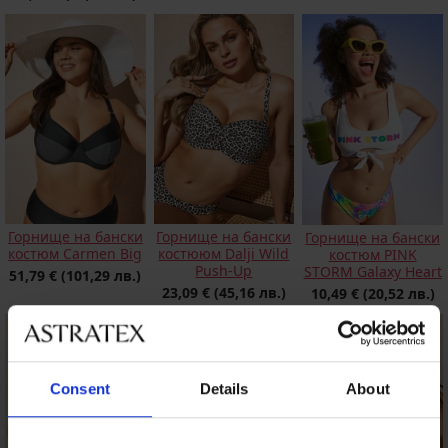
Горнище на бански
Горнище на бански
Горнище на бански
костюм Carmen Big
костююм Dalji Wild
костюм PINK
Push-Up
STORM Galaxy Heart
51,79 €
(101,29 лв.)
23,09 €
(45,16 лв.)
10,49 €
(20,52 лв.)
Consent
Details
About