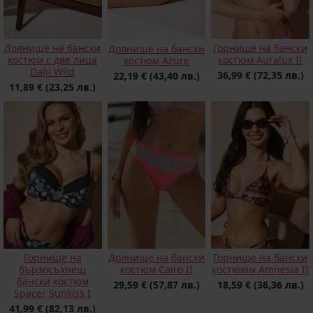
Долнище на бански
Горнище на бански
Долнище на бански
костюм с две лица
костюм Auralux II
костюм Azure
Dalji Wild
36,99 €
(72,35 лв.)
22,19 €
(43,40 лв.)
11,89 €
(23,25 лв.)
Горнище на
Долнище на бански
Горнище на бански
бързосъхнещ
костюм Cairo II
костююм Amnesia II
бански костюм
29,59 €
(57,87 лв.)
18,59 €
(36,36 лв.)
Spacer Sunkiss I
41,99 €
(82,13 лв.)