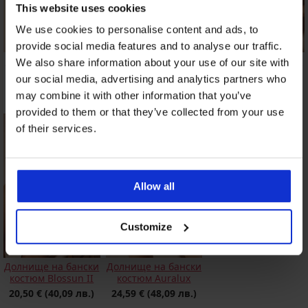
This website uses cookies
We use cookies to personalise content and ads, to
provide social media features and to analyse our traffic.
Горнище на бански
Долнище на бански
Горнище на бански
We also share information about your use of our site with
костюм NeoWild II
костюм Lucia Noir
костюм Wild
our social media, advertising and analytics partners who
Feathers Push-Up
10,49 €
(20,52 лв.)
36,99 €
(72,35 лв.)
may combine it with other information that you’ve
41,99 €
(82,13 лв.)
provided to them or that they’ve collected from your use
of their services.
Allow all
Customize
Долнище на бански
Долнище на бански
костюм Blossun II
костюм Auralux
20,50 €
(40,09 лв.)
24,59 €
(48,09 лв.)