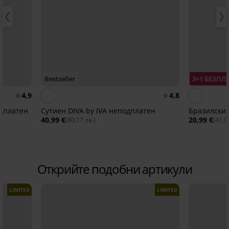
Bestseller
3+1 БЕЗПЛ
4,9
4,8
одплатен
Сутиен DIVA by IVA неподплатен
Бразилски 
40,99 €
20,99 €
(80,17 лв.)
(41,0
Открийте подобни артикули
LIMITED
LIMITED