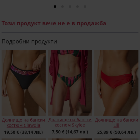
Този продукт вече не е в продажба
Подробни продукти
Долнище на бански
Долнище на бански
Долнище на бански
костюм Skylee
костюм Clawdia
Lili
7,50 €
(14,67 лв.)
19,50 €
(38,14 лв.)
25,89 €
(50,64 лв.)