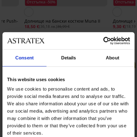
Отстъпка -50%
Отстъпка 
re Push-
Долнище на бански костюм Muna II
Долнище н
18,50 €
9,30 €
(36,18 лв.)
36,99 €
(18,19 
Открийте подобни артикули
Consent
Details
About
LIMITED
LIMITED
This website uses cookies
We use cookies to personalise content and ads, to
provide social media features and to analyse our traffic.
We also share information about your use of our site with
our social media, advertising and analytics partners who
may combine it with other information that you’ve
provided to them or that they’ve collected from your use
of their services.