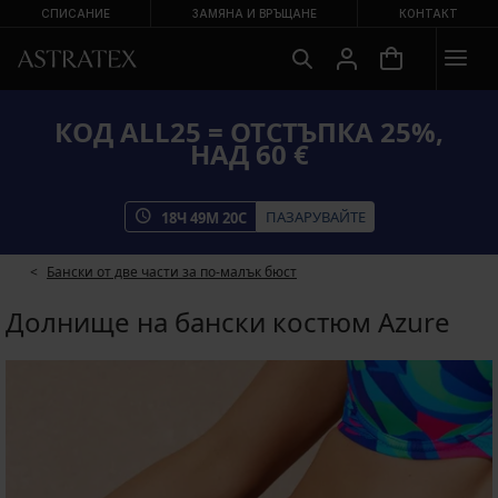
СПИСАНИЕ
ЗАМЯНА И ВРЪЩАНЕ
КОНТАКТ
КОД ALL25 = ОТСТЪПКА 25%,
НАД 60 €
ПАЗАРУВАЙТЕ
18
Ч
49
М
20
С
Бански от две части за по-малък бюст
Долнище на бански костюм Azure