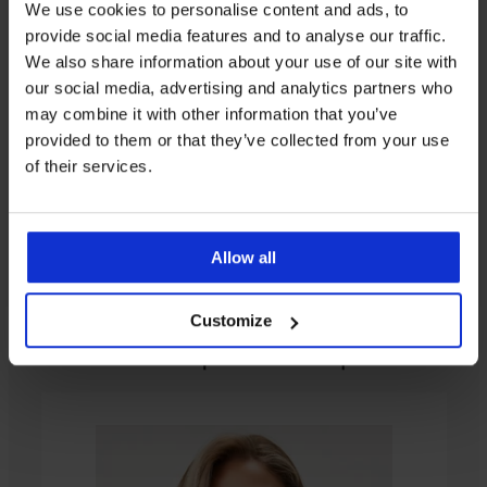
We use cookies to personalise content and ads, to
От същата колекция
Покажи
provide social media features and to analyse our traffic.
We also share information about your use of our site with
our social media, advertising and analytics partners who
may combine it with other information that you’ve
provided to them or that they’ve collected from your use
of their services.
Allow all
Customize
От същата колекция
3+1 БЕЗПЛАТНО
3+1 БЕЗПЛАТНО
3+1 БЕЗПЛАТНО
3+1 БЕЗПЛАТНО
3+1 БЕЗПЛАТНО
3+1 БЕЗПЛАТНО
3+1 БЕЗПЛАТНО
Разпродажба
Разпродажба
-30%
-30%
-25 % ALL25
Разпродажба
-25 % ALL25
-30%
-25 % ALL25
-25 % ALL25
-40%
-25 % ALL25
-50%
-25 % ALL25
3+1 БЕЗПЛАТНО
-25 % ALL25
-40%
LIMITED
LIMITED