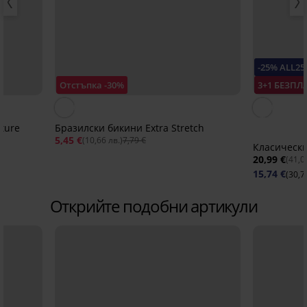
-25% ALL25
Отстъпка -30%
3+1 БЕЗПЛ
ture
Бразилски бикини Extra Stretch
5,45 €
(10,66 лв.)
7,79 €
Класически
20,99 €
(41,0
15,74 €
(30,7
Открийте подобни артикули