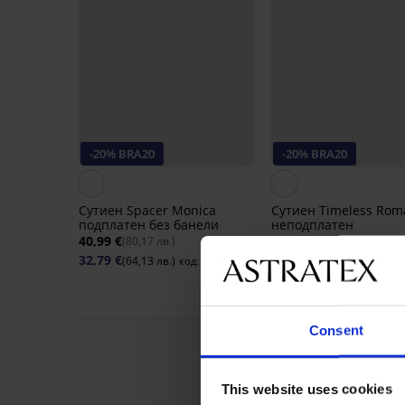
-20% BRA20
-20% BRA20
Сутиен Spacer Monica
Сутиен Timeless Rom
подплатен без банели
неподплатен
40,99 €
49,99 €
(80,17 лв.)
(97,77 лв.)
32,79 €
39,99 €
(64,13 лв.)
(78,21 лв.)
код:
BRA20
код:
B
Consent
This website uses cookies