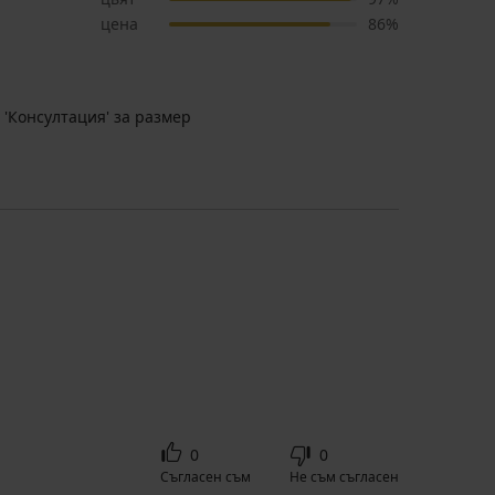
цена
86%
 'Консултация' за размер
0
0
Съгласен съм
Не съм съгласен