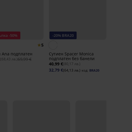
ъпка -50%
-20% BRA20
5
 Ana подплатен
Сутиен Spacer Monica
подплатен без банели
€
69,99 €
(68,43 лв.)
40,99 €
(80,17 лв.)
32,79 €
(64,13 лв.)
код:
BRA20