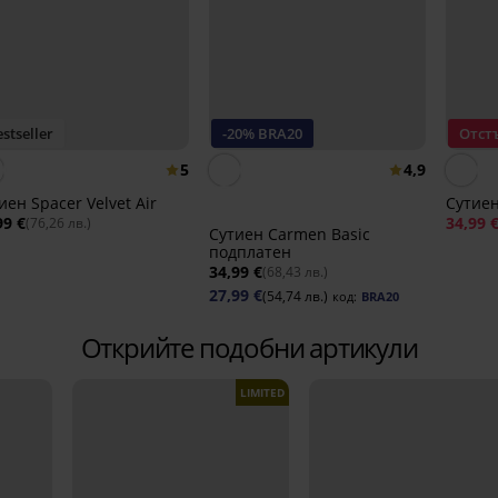
stseller
-20% BRA20
Отст
5
4,9
иен Spacer Velvet Air
Сутиен
99 €
34,99 
(76,26 лв.)
Сутиен Carmen Basic
подплатен
34,99 €
(68,43 лв.)
27,99 €
(54,74 лв.)
код:
BRA20
Открийте подобни артикули
LIMITED