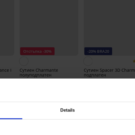
Отстъпка -30%
-20% BRA20
ance I
Сутиен Charmante
Сутиен Spacer 3D Charm
полуподплатен
подплатен
36,39 €
51,99 €
47,99 €
(71,17 лв.)
(93,86 лв.)
38,39 €
(75,08 лв.)
RA20
код:
BRA2
Details
От същата колекция