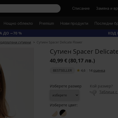
Търси
Списание
Замяна и в
Нощно облекло
Premium
Нови продукти
Последни б
А ДО −70 %
КОД 
одплатени сутиени
Сутиен Spacer Delicate Flower
Сутиен Spacer Delicat
40,99 €
(80,17 лв.)
BESTSELLER
4,6
|
14
oценка
Изберете размер
Кой размер?
Таблица с
Изберете цвят: