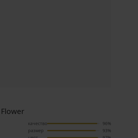
 Flower
качество
96%
размер
93%
цвят
97%