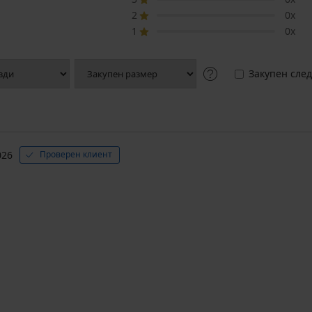
2
0x
1
0x
Закупен след
026
Проверен клиент