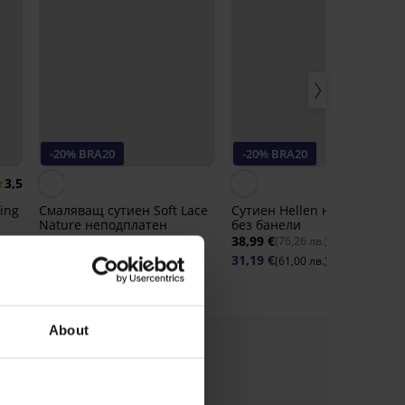
-20% BRA20
-20% BRA20
3,5
ing
Смаляващ сутиен Soft Lace
Сутиен Hellen неподплатен
Nature неподплатен
без банели
44,99 €
38,99 €
(87,99 лв.)
(76,26 лв.)
35,99 €
31,19 €
(70,39 лв.)
(61,00 лв.)
0
код:
BRA20
код:
BRA20
About