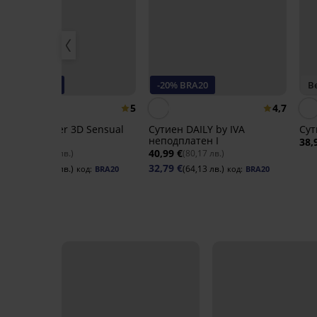
-20% BRA20
-20% BRA20
Be
5
4,7
Сутиен Spacer 3D Sensual
Сутиен DAILY by IVA
Сут
Tattoo
неподплатен I
38,
44,99 €
40,99 €
(87,99 лв.)
(80,17 лв.)
35,99 €
32,79 €
(70,39 лв.)
(64,13 лв.)
код:
BRA20
код:
BRA20