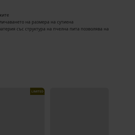
ките
личаването на размера на сутиена
терия със структура на пчелна пита позволява на
LIMITED