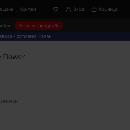
ръщане
Контакт
Вход
Kошница
ройки
Лятна разпродажба
BRA20 = СУТИЕНИ −20 %
e Flower
 размери