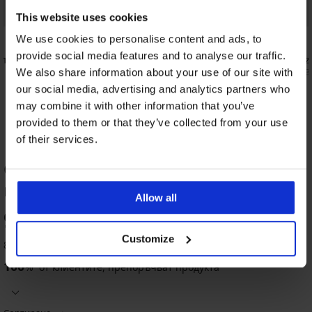
This website uses cookies
4,9
4,7
We use cookies to personalise content and ads, to
provide social media features and to analyse our traffic.
аляващ
Сутиен Andorra неподплатен без
Сутиен Eli
банели
36,99 €
(72,3
We also share information about your use of our site with
53,99 €
(105,60 лв.)
our social media, advertising and analytics partners who
may combine it with other information that you’ve
provided to them or that they’ve collected from your use
of their services.
ОЦЕНКА НА ПРОДУКТ Сутиен Siluet
подплатен
Allow all
98
LIMITED
LIMITED
%
4,6
4,9
5
4,8
4,8
4,8
4,9
5
5
4,6
4,7
Customize
8 оценили продукта
Сутиен
100
Rosie
%
от клиентите, препоръчват продукта
Сутиен
Сутиен
Сутиен
Сутиен
Сутиен
2PACK
BESTSELLER
подплатен
Bellinda
Noa
Flower
Iris
Evolution
сутиени
Сутиен
Сутиен
Сутиен
Сутиен
Сутиен
BESTSELLER
BESTSELLER
BESTSELLER
Сутиен
Perfect
Spacer
подплатен
Sheer
подплатен
Chloe
42,99
Trinа
Marte
Spacer
Rachel
Spacer
Spacer
Soft
подплатен
подплатен
подплатени
€
Сутиен
Сутиен
Сутиен
подплатен
подплатен
3D
I
49,99
40,99
Monica