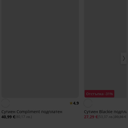
Отстъпка -31%
4,9
Сутиен Compliment подплатен
Сутиен Blackie подпл
40,99 €
27,29 €
(80,17 лв.)
(53,37 лв.)
39,36 €