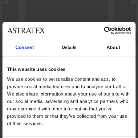
-20% BRA20
-20% BRA20
Consent
Details
About
5
4,7
латен
Сутиен DAILY by IVA неподплатен
Сутиен Car
изглаждащ
65,99 €
(129,
40,99 €
(80,17 лв.)
52,79 €
This website uses cookies
(103,
32,79 €
(64,13 лв.)
код:
BRA20
We use cookies to personalise content and ads, to
provide social media features and to analyse our traffic.
От същата колекция
We also share information about your use of our site with
Покажи
our social media, advertising and analytics partners who
may combine it with other information that you’ve
provided to them or that they’ve collected from your use
of their services.