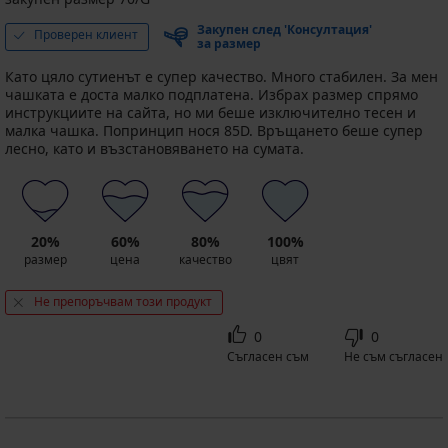
Закупен след 'Консултация'
Проверен клиент
за размер
Като цяло сутиенът е супер качество. Много стабилен. За мен
чашката е доста малко подплатена. Избрах размер спрямо
инструкциите на сайта, но ми беше изключително тесен и
малка чашка. Попринцип нося 85D. Връщането беше супер
лесно, като и възстановяването на сумата.
20%
60%
80%
100%
размер
цена
качество
цвят
Не препоръчвам този продукт
0
0
Съгласен съм
Не съм съгласен