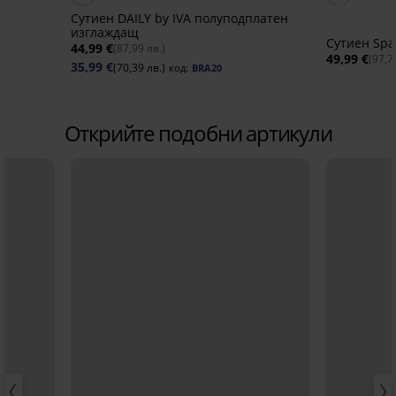
Сутиен DAILY by IVA полуподплатен
изглаждащ
Сутиен Spa
44,99 €
(87,99 лв.)
49,99 €
(97,7
35,99 €
(70,39 лв.)
код:
BRA20
Открийте подобни артикули