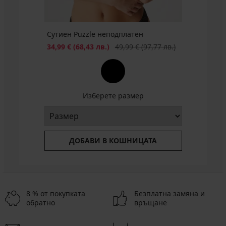
БЕЗПЛАТНО
Сутиен Puzzle неподплатен
Намаление
Първоначална цена
34,99 €
(68,43 лв.)
49,99 €
(97,77 лв.)
Изберете размер
ДОБАВИ В КОШНИЦАТА
8 % от покупката
Безплатна замяна и
обратно
връщане