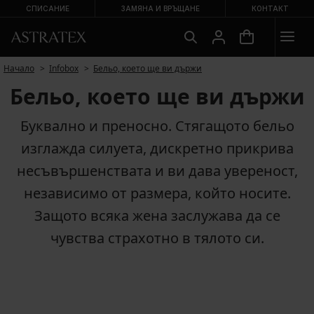
СПИСАНИЕ
ЗАМЯНА И ВРЪЩАНЕ
КОНТАКТ
Начало
Infobox
Бельо, което ще ви държи
Бельо, което ще ви държи
Буквално и преносно. Стягащото бельо
изглажда силуета, дискретно прикрива
несъвършенствата и ви дава увереност,
независимо от размера, който носите.
Защото всяка жена заслужава да се
чувства страхотно в тялото си.