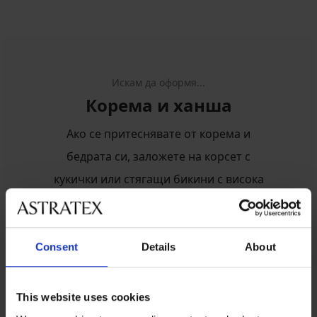
Искам да оформя...
Корема и ханша
Ако се притеснявате от корема и
бедрата си, заложете на корсет с
кукички или стягащи бикини с висока
талия.
Оформящите потници и блузи ще
помогнат на мъжете с коремната
Consent
Details
About
област. Стягащите колани и боксерките
с висока талия ще изгладят и зоната на
This website uses cookies
бедрата.