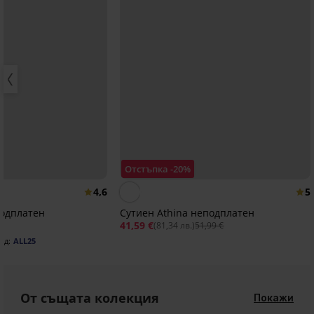
Отстъпка -20%
4,6
5
подплатен
Сутиен Athina неподплатен
41,59 €
(81,34 лв.)
51,99 €
од:
ALL25
От същата колекция
Покажи