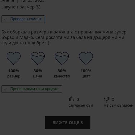
Anelia
12. 05. 2025
закупен размер 38
Проверен клиент
Бях объркала размера и замяната с правилния мина супер
бързо и гладко. Сега роклята ми за бала на дъщеря ми ми
седи доста по-добре :-)
100%
80%
80%
100%
размер
цена
качество
цвят
Препоръчвам този продукт
0
0
Съгласен съм
Не съм съгласен
ВИЖТЕ ОЩЕ
3