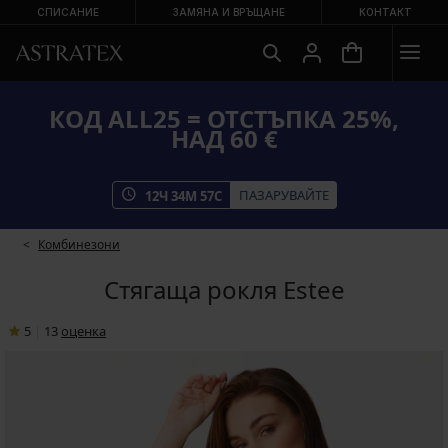
СПИСАНИЕ
ЗАМЯНА И ВРЪЩАНЕ
КОНТАКТ
КОД ALL25 = ОТСТЪПКА 25%,
НАД 60 €
ПАЗАРУВАЙТЕ
12
Ч
34
М
57
С
Комбинезони
Стягаща рокля Estee
5
|
13
oценка