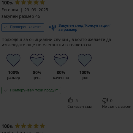
100
%
Евгения
29. 09. 2025
закупен размер 46
Закупен след 'Консултация'
Проверен клиент
за размер
Подходящ за официални случаи , в които желаете да
изглеждате още по-елегантни в тоалета си.
100%
80%
80%
100%
размер
цена
качество
цвят
Препоръчвам този продукт
5
0
Съгласен съм
Не съм съгласен
100
%