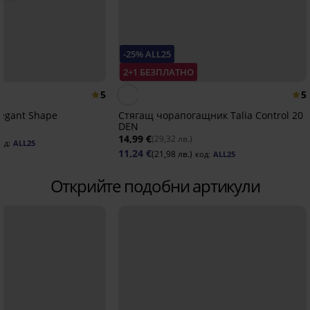
-25% ALL25
2+1 БЕЗПЛАТНО
5
5
legant Shape
Стягащ чорапогащник Talia Control 20
DEN
14,99 €
(29,32 лв.)
од:
ALL25
11,24 €
(21,98 лв.)
код:
ALL25
Открийте подобни артикули