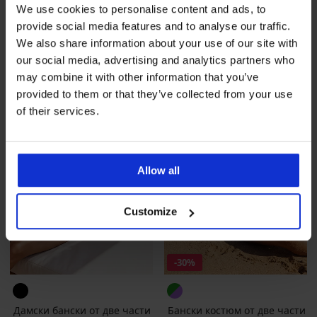
Alis Butterfly
Edith Petrol
We use cookies to personalise content and ads, to
Намаление
60,58 €
(118,48 лв.)
Първоначална цена
Намаление
51,49 €
(100,71 лв.)
Първоначал
100,98 €
102,98 €
provide social media features and to analyse our traffic.
(197,50 лв.)
(201,41 лв.)
We also share information about your use of our site with
our social media, advertising and analytics partners who
LIMITED
may combine it with other information that you’ve
provided to them or that they’ve collected from your use
of their services.
Allow all
Customize
-30%
Дамски бански от две части
Бански костюм от две части