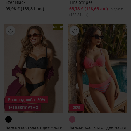
Ezer Black
Tina Stripes
93,98 €
(183,81 лв.)
Намаление
65,78 €
(128,65 лв.)
Първоначал
93,98 €
(183,81 лв.)
LIMITED
Разпродажба
-30%
1+1 БЕЗПЛАТНО
-20%
Бански костюм от две части
Бански костюм от две части