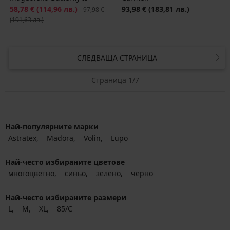
Намаление
58,78 €
(114,96 лв.)
Първоначална цена
93,98 €
(183,81 лв.)
97,98 €
(191,63 лв.)
СЛЕДВАЩА СТРАНИЦА
Страница 1/7
Най-популярните марки
Astratex
Madora
Volin
Lupo
Най-често избираните цветове
многоцветно
синьо
зелено
черно
Най-често избираните размери
L
M
XL
85/C