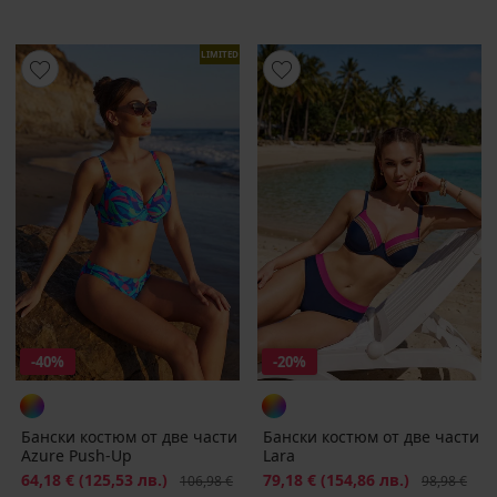
LIMITED
-40%
-20%
Бански костюм от две части
Бански костюм от две части
Azure Push-Up
Lara
Намаление
64,18 €
(125,53 лв.)
Първоначална цена
Намаление
79,18 €
(154,86 лв.)
Първоначал
106,98 €
98,98 €