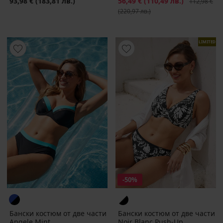
93,98 €
(183,81 лв.)
Намаление
56,49 €
(110,49 лв.)
Първоначал
112,98 €
(220,97 лв.)
LIMITED
-50%
Бански костюм от две части
Бански костюм от две части
Angele Mint
Noir Blanc Push-Up