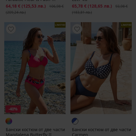
Намаление
64,18 €
(125,53 лв.)
Първоначална цена
Намаление
65,78 €
(128,65 лв.)
Първоначал
106,98 €
93,98 €
(209,24 лв.)
(183,81 лв.)
LIMITED
LIMITED
-40%
Бански костюм от две части
Бански костюм от две части
Magdalena Butterfly II
Carmen