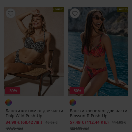
LIMITED
LIMITED
-30%
-50%
Бански костюм от две части
Бански костюм от две части
Dalji Wild Push-Up
Blossun II Push-Up
Намаление
34,98 €
(68,42 лв.)
Първоначална цена
Намаление
57,49 €
(112,44 лв.)
Първоначал
49,98 €
114,98 €
(97,75 лв.)
(224,88 лв.)