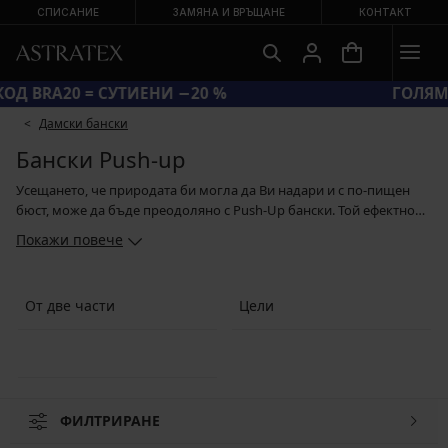
СПИСАНИЕ
ЗАМЯНА И ВРЪЩАНЕ
КОНТАКТ
КОД BRA20 = СУТИЕНИ −20 %
Дамски бански
Бански Push-up
Усещането, че природата би могла да Ви надари и с по-пищен
бюст, може да бъде преодоляно с Push-Up бански. Той ефектно
повдига бюста, а подплънките на чашките допълват липсващия
Покажи повече
обем. В асортимента ще намерите бански с класически Push-Up
подплънки от пяна или от гел. Открояват се със супер Push-Up
ефект и Ви позволяват да се насладите на приятното усещане от
От две части
Цели
красивото деколте. Можете да избирате сред многото цели
бански или Push-Up модели от две части. Колекцията бански 2021
е богата на великолепни летни мотиви и цветове
ФИЛТРИРАНЕ