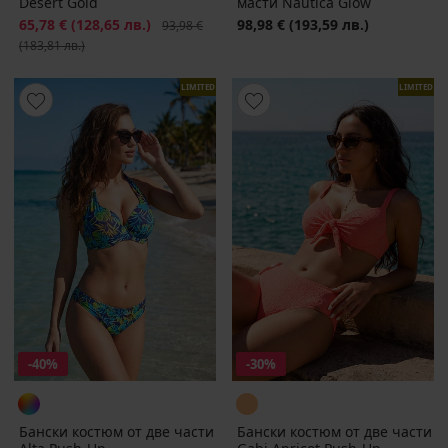
Desert Gold
масти Nautica Glow
Намаление
65,78 €
(128,65 лв.)
Първоначална цена
98,98 €
(193,59 лв.)
93,98 €
(183,81 лв.)
LIMITED
LIMITED
-40%
-30%
Бански костюм от две части
Бански костюм от две части