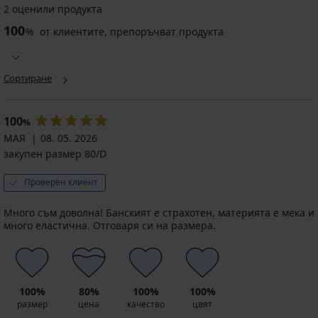
2 оценили продукта
Дамски
Цял
Цял
100
цял
бански
бански
%
от клиентите, препоръчват продукта
бански
костюм
костюм
костюм
Danuwa
Afia
Blanka
II
Намаление
20,50
Сортиране
Намаление
Намаление
19,80
16,50
€
€
€
(40,09
(38,73
(32,27
лв.)
100
лв.)
лв.)
%
Първоначална цена
40,99
Първоначална цена
Първоначална цена
65,95
32,99
МАЯ
€
08. 05. 2026
€
€
(80,17
закупен размер 80/D
(128,99
(64,52
лв.)
лв.)
лв.)
Проверен клиент
Много съм доволна! Банският е страхотен, материята е мека и
много еластична. Отговаря си на размера.
100%
80%
100%
100%
размер
цена
качество
цвят