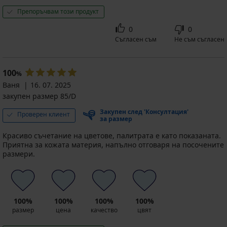
Препоръчвам този продукт
0
0
Съгласен съм
Не съм съгласен
100
%
Ваня
16. 07. 2025
закупен размер 85/D
Закупен след 'Консултация'
Проверен клиент
за размер
Красиво съчетание на цветове, палитрата е като показаната.
Приятна за кожата материя, напълно отговаря на посочените
размери.
100%
100%
100%
100%
размер
цена
качество
цвят