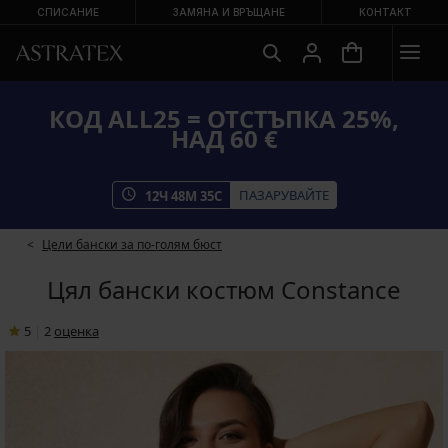
СПИСАНИЕ
ЗАМЯНА И ВРЪЩАНЕ
КОНТАКТ
КОД ALL25 = ОТСТЪПКА 25%,
НАД 60 €
ПАЗАРУВАЙТЕ
12
Ч
48
М
34
С
Цели бански за по-голям бюст
Цял бански костюм Constance
5
|
2
oценка