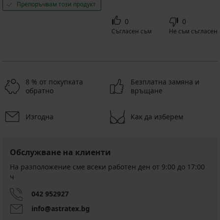
Препоръчвам този продукт
0
0
Съгласен съм
Не съм съгласен
8 % от покупката
Безплатна замяна и
обратно
връщане
Изгодна
Как да изберем
Обслужване на клиенти
На разположение сме всеки работен ден от 9:00 до 17:00
ч
042 952927
info@astratex.bg