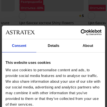
Разпродажба
Отстъпка -60%
Отстъпка 
5
 Azure
Цял бански костюм Shiny Flowers
Цял бански
39,60 €
53,49 €
(77,45 лв.)
98,99 €
(104,
Открийте подобни артикули
Consent
Details
About
LIMITED
LIMITED
This website uses cookies
We use cookies to personalise content and ads, to
provide social media features and to analyse our traffic.
We also share information about your use of our site with
our social media, advertising and analytics partners who
may combine it with other information that you’ve
provided to them or that they’ve collected from your use
of their services.