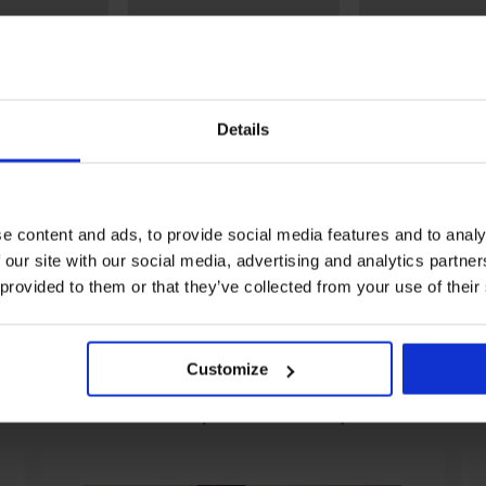
Details
0%
Отстъпка -30%
и MEN-A Mare
Боксерки Performance II
Безшевни боксе
e content and ads, to provide social media features and to analy
дълги
SilverPro Classic
24,99 €
в.)
 our site with our social media, advertising and analytics partn
16,09 €
22,99 €
16,99 €
(31,47 лв.)
(33,23 лв.)
 provided to them or that they’ve collected from your use of their
Customize
От същата колекция