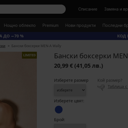
Търси
Списание
Замяна и в
Нощно облекло
Premium
Нови продукти
Последни б
А ДО −70 %
КОД 
рки
Бански боксерки MEN-A Wally
Бански боксерки MEN-
LIMITED
20,99 €
(41,05 лв.)
Изберете размер
Кой размер?
Таблица с
Изберете цвят:
Брой: