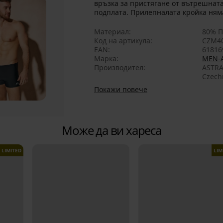
връзка за пристягане от вътрешната
подплата. Прилепналата кройка няма
Материал
80% П
Код на артикула
CZM4
EAN
61816
Марка
MEN-
Производител
ASTRA
Czech
Покажи повече
Може да ви хареса
LIMITED
LIM