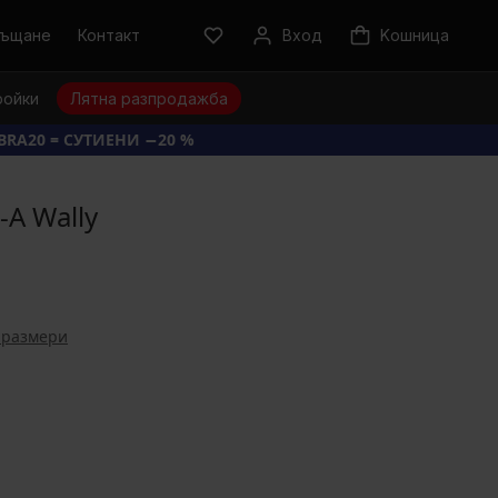
ръщане
Контакт
Вход
Kошница
ройки
Лятна разпродажба
BRA20 = СУТИЕНИ −20 %
A Wally
 размери