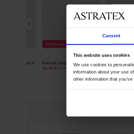
Consent
Отстъпка -40%
Отстъпка -4
This website uses cookies
боксерки Blue II
Бански шорти MEN-A Oscar
Бански шорт
We use cookies to personalis
16,19 €
26,99 €
14,99 €
(31,66 лв.)
(29,32 л
information about your use of
23 лв.)
other information that you’ve