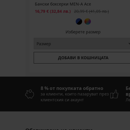
Бански боксерки MEN-A Ace
Намаление
Първоначална цена
16,79 €
(32,84 лв.)
20,99 €
(41,05 лв.)
Изберете размер
ДОБАВИ В КОШНИЦАТА
8 % от покупката обратно
Б
в
за клиенти, които пазаруват през
клиентския си акаунт
Ле