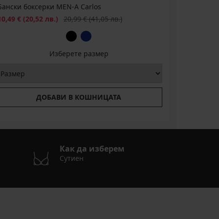
Бански боксерки MEN-A Carlos
Намаление
Първоначална цена
10,49 €
(20,52 лв.)
20,99 €
(41,05 лв.)
Изберете размер
ДОБАВИ В КОШНИЦАТА
Как да изберем
Сутиен