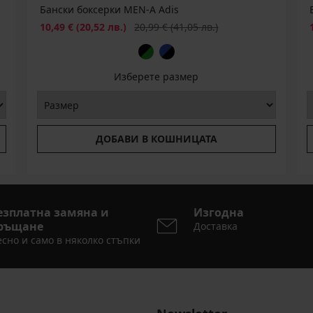
Бански боксерки MEN-A Adis
Намаление
Първоначална цена
10,49 €
(20,52 лв.)
20,99 €
(41,05 лв.)
Изберете размер
ДОБАВИ В КОШНИЦАТА
езплатна замяна и
Изгодна
ръщане
Доставка
сно и само в няколко стъпки