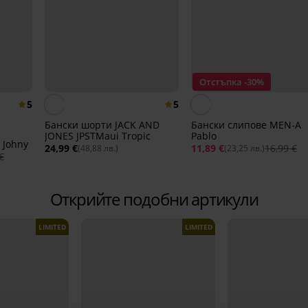
Отстъпка -30%
5
5
Бански шорти JACK AND
Бански слипове MEN-A
JONES JPSTMaui Tropic
Pablo
 Johny
24,99 €
11,89 €
16,99 €
(48,88 лв.)
(23,25 лв.)
€
Открийте подобни артикули
LIMITED
LIMITED