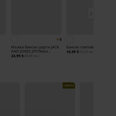
5
Мъжки бански шорти JACK
Бански слипове Patric
AND JONES JPSTMaui
16,99 €
(33,23 лв.)
Norrebro
24,99 €
(48,88 лв.)
LIMITED