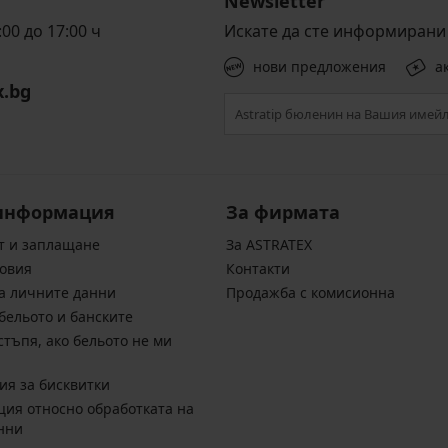
Newsletter
00 до 17:00 ч
Искате да сте информирани 
нови предложения
а
x.bg
информация
За фирмата
т и заплащане
За ASTRATEX
овия
Контакти
а личните данни
Продажба с комисионна
бельото и банските
стъпя, ако бельото не ми
ия за бисквитки
ия относно обработката на
нни