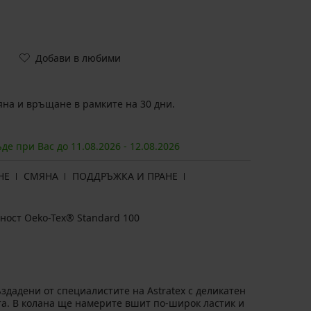
Добави в любими
на и връщане в рамките на 30 дни.
ъде при Вас до
11.08.
2026
-
12.08.
2026
НЕ
СМЯНА
ПОДДРЪЖКА И ПРАНЕ
ност Oeko-Tex® Standard 100
здадени от специалистите на Astratex с деликатен
та. В колана ще намерите вшит по-широк ластик и