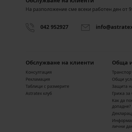
Обслужване на клиенти
На разположение сме всеки работен ден от 9:
042 952927
info@astrate
Обслужване на клиенти
Обща 
Консултация
Транспор
Pекламация
Общи усл
Таблици с размерите
Защита н
Astratex клуб
Грижа за 
Kак да по
допадне?
Декларац
Информац
лични да