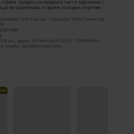
 страна. Средата на предната част е подсилена с
 да ви ограничава по време на водни спортове.
олиамид, 20% Еластан, Подплата: 100% Полиестер
08
92851089
A
TEX a.s., aдрес: Na Maninách 315/4, 17000 Praha,
ia, Имейл: gpsr@astratex.com
ITED
LIMITED