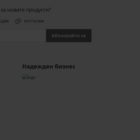
за новите продукти?
кция
отстъпки
Абонирайте се
Надежден бизнес