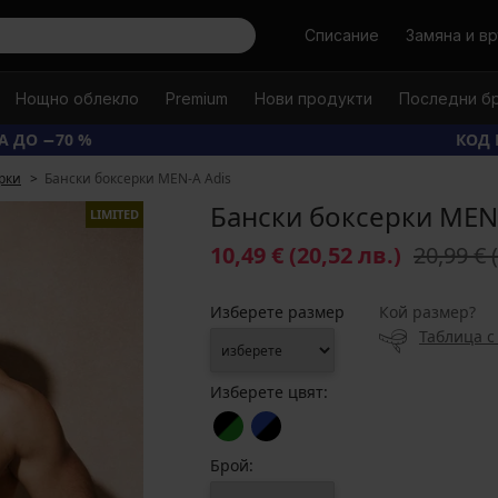
Търси
Списание
Замяна и в
Нощно облекло
Premium
Нови продукти
Последни б
А ДО −70 %
КОД 
рки
Бански боксерки MEN-A Adis
Бански боксерки MEN-
LIMITED
10,49 €
(20,52 лв.)
20,99 €
Изберете размер
Кой размер?
Таблица с
Изберете цвят:
Брой: