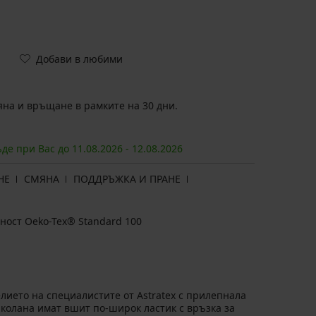
Добави в любими
на и връщане в рамките на 30 дни.
ъде при Вас до
11.08.
2026
-
12.08.
2026
НЕ
СМЯНА
ПОДДРЪЖКА И ПРАНЕ
ност Oeko-Tex® Standard 100
елието на специалистите от Astratex с прилепнала
В колана имат вшит по-широк ластик с връзка за