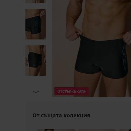
Отстъпка
-50%
От същата колекция