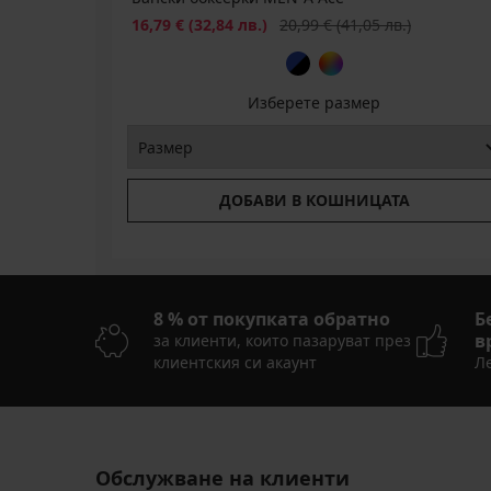
Намаление
Първоначална цена
16,79 €
(32,84 лв.)
20,99 €
(41,05 лв.)
Изберете размер
ДОБАВИ В КОШНИЦАТА
8 % от покупката обратно
Б
в
за клиенти, които пазаруват през
клиентския си акаунт
Ле
Обслужване на клиенти