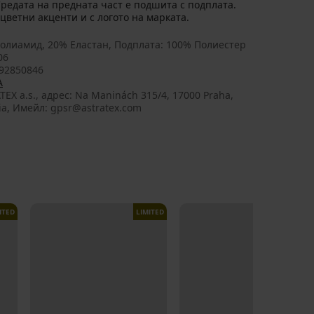
редата на предната част е подшита с подплата.
цветни акценти и с логото на марката.
олиамид, 20% Еластан, Подплата: 100% Полиестер
06
92850846
A
TEX a.s., aдрес: Na Maninách 315/4, 17000 Praha,
ia, Имейл: gpsr@astratex.com
ITED
LIMITED