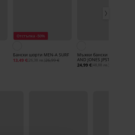
Отстъпка -50%
Бански шорти MEN-A SURF
Мъжки бански шорти JACK
AND JONES JPSTMaui
13,49 €
26,99 €
(26,38 лв.)
Norrebro
24,99 €
(48,88 лв.)