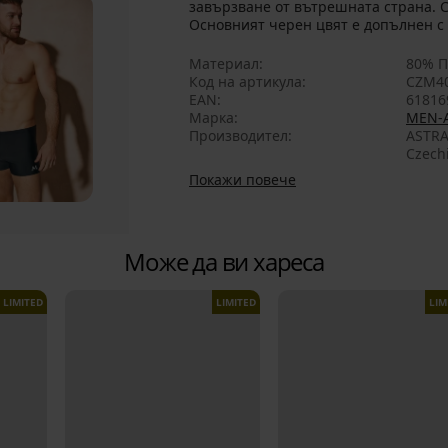
завързване от вътрешната страна. С
Основният черен цвят е допълнен с 
Материал
80% П
Код на артикула
CZM4
EAN
61816
Марка
MEN-
Производител
ASTRA
Czech
Покажи повече
Може да ви хареса
LIMITED
LIMITED
LIM