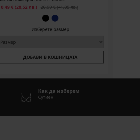
Намаление
Първоначална цена
10,49 €
(20,52 лв.)
20,99 €
(41,05 лв.)
Изберете размер
ДОБАВИ В КОШНИЦАТА
Как да изберем
Сутиен