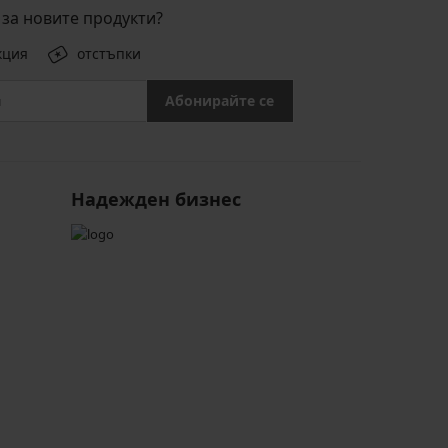
за новите продукти?
кция
отстъпки
Абонирайте се
Надежден бизнес