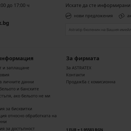
00 до 17:00 ч
Искате да сте информирани 
нови предложения
а
x.bg
информация
За фирмата
т и заплащане
За ASTRATEX
овия
Контакти
а личните данни
Продажба с комисионна
бельото и банските
стъпя, ако бельото не ми
ия за бисквитки
ия относно обработката на
нни
ия за достъпност
1 EUR = 1.95583 BGN