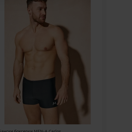
Бански боксерки MEN-A Carlos