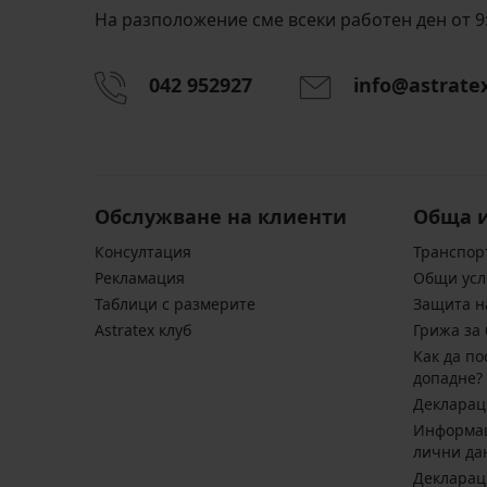
На разположение сме всеки работен ден от 9:
042 952927
info@astrate
Обслужване на клиенти
Обща 
Консултация
Транспор
Pекламация
Общи усл
Таблици с размерите
Защита н
Astratex клуб
Грижа за 
Kак да по
допадне?
Декларац
Информац
лични да
Декларац