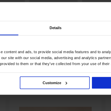
Details
0%
5
ове MEN-A
2PACK боксерки Kappa Men
Памучни боксерк
Liam
e content and ads, to provide social media features and to analy
12,99 €
(25,41 лв.)
16,99 €
12,99 €
в.)
(25,41 лв.)
 our site with our social media, advertising and analytics partn
 provided to them or that they’ve collected from your use of their
Customize
От същата колекция