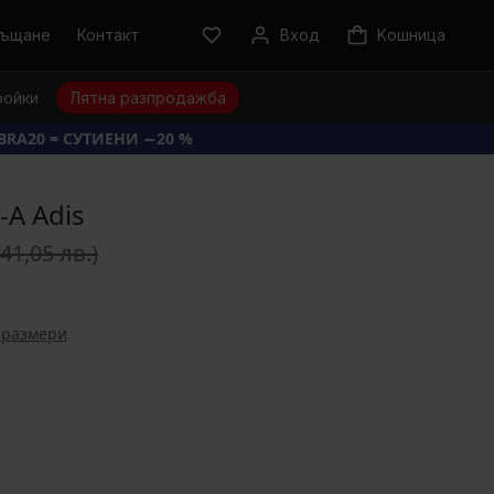
ръщане
Контакт
Вход
Kошница
ройки
Лятна разпродажба
BRA20 = СУТИЕНИ −20 %
A Adis
(41,05 лв.)
 размери