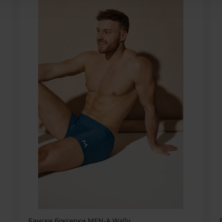
Бански боксерки MEN-A Wally