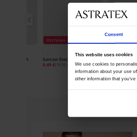
Consent
 -50%
Отстъпка -50%
Отстъпка -3
This website uses cookies
ксерки MEN-A
Бански боксерки Daniel
Бански слип
Pablo
We use cookies to personalis
9,49 €
18,99 €
(18,56 лв.)
20,99 €
11,89 €
52 лв.)
(23,25 л
information about your use of
other information that you’ve
-50%
-20%
-20%