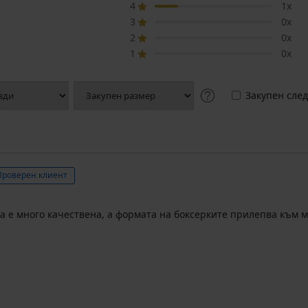
4
1x
3
0x
2
0x
1
0x
Закупен след
Проверен клиент
а е много качествена, а формата на боксерките прилепва към 