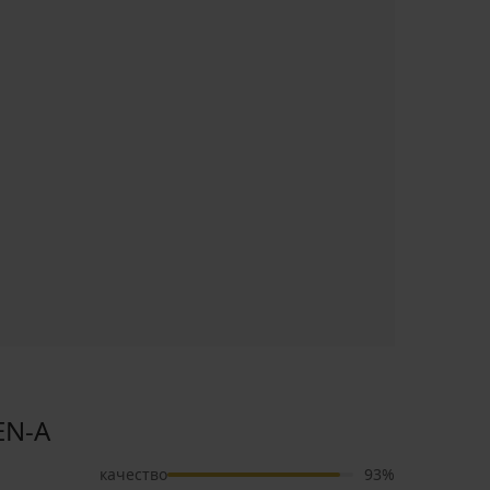
EN-A
качество
93%