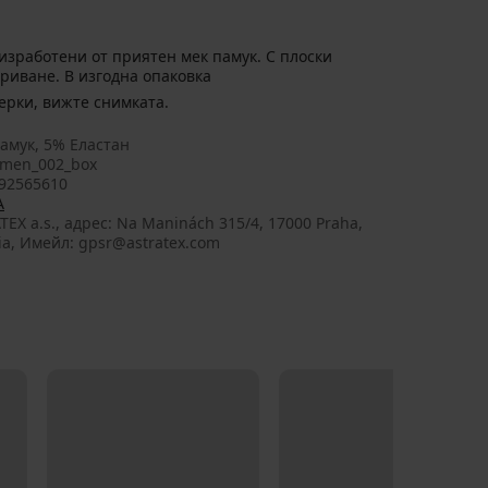
изработени от приятен мек памук. С плоски
риване. В изгодна опаковка
а съдържа пет чифта боксерки, вижте снимката.
амук, 5% Еластан
men_002_box
92565610
A
TEX a.s., aдрес: Na Maninách 315/4, 17000 Praha,
ia, Имейл: gpsr@astratex.com