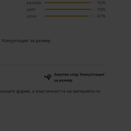
размер
92%
цвят
93%
цена
87%
 'Консултация' за размер
Закупен след 'Консултация'
за размер
мъжките форми, а еластичността на материята ги