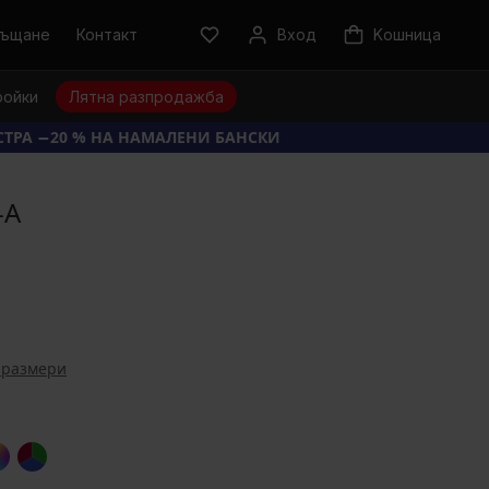
ръщане
Контакт
Вход
Kошница
ройки
Лятна разпродажба
КСТРА −20 % НА НАМАЛЕНИ БАНСКИ
-A
 размери