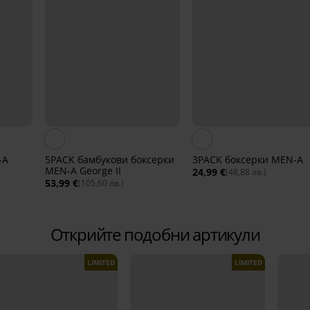
-A
5PACK бамбукови боксерки
3PACK боксерки MEN-A
MEN-A George II
24,99 €
(48,88 лв.)
53,99 €
(105,60 лв.)
Открийте подобни артикули
LIMITED
LIMITED