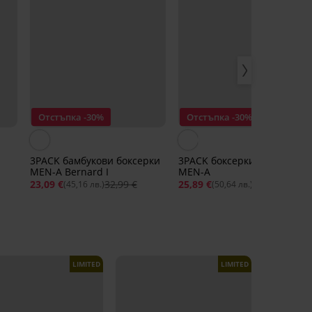
Отстъпка -30%
Отстъпка -30%
3PACK бамбукови боксерки
3PACK боксерки от модал
MEN-A Bernard I
MEN-A
23,09 €
32,99 €
25,89 €
36,99 €
(45,16 лв.)
(50,64 лв.)
LIMITED
LIMITED