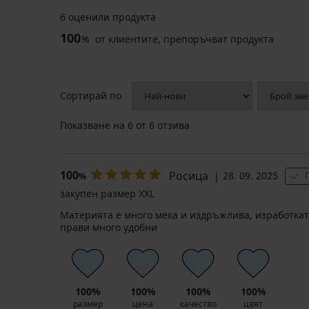
6 оценили продукта
100
%
от клиентите, препоръчват продукта
Сортирай по
Показване на
6
от 6 отзива
100
Росица
28. 09. 2025
%
закупен размер XXL
Материята е много мека и издръжлива, изработкат
прави много удобни
100%
100%
100%
100%
размер
цена
качество
цвят