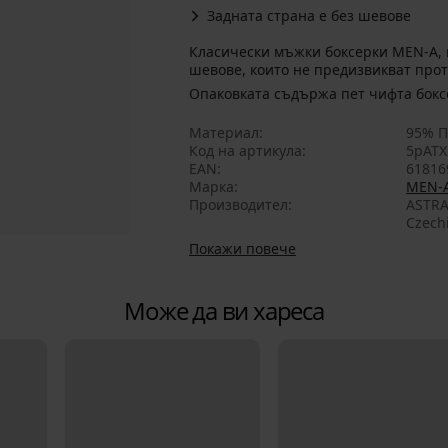
Задната страна е без шевове
Класически мъжки боксерки MEN-A, 
шевове, които не предизвикват прот
Опаковкат
Материал
95% П
Код на артикула
5pATX
EAN
61816
Марка
MEN-
Производител
ASTRA
Czech
Покажи повече
Може да ви хареса