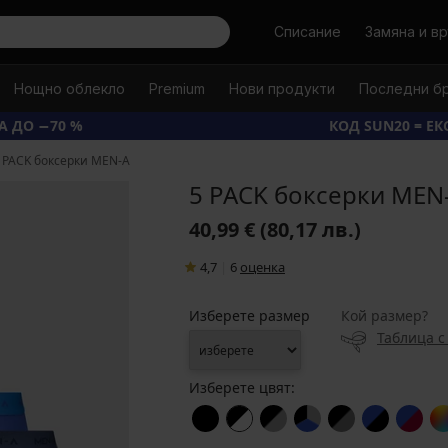
Търси
Списание
Замяна и в
Нощно облекло
Premium
Нови продукти
Последни б
А ДО −70 %
КОД SUN20 = Е
 PACK боксерки MEN-A
5 PACK боксерки MEN
40,99 €
(80,17 лв.)
4,7
|
6
oценка
Изберете размер
Кой размер?
Таблица с
Изберете цвят: