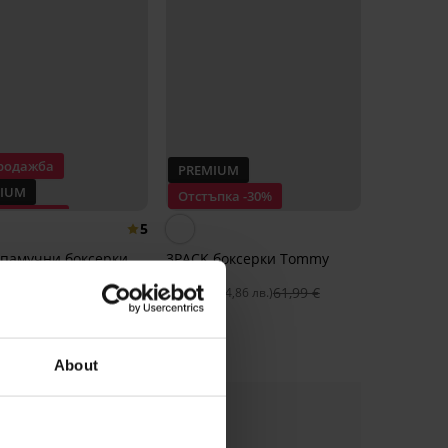
родажба
PREMIUM
IUM
Отстъпка -30%
ъпка -30%
5
 памучни боксерки
3PACK боксерки Tommy
Ruiz
Hilfiger II
€
53,99 €
43,39 €
61,99 €
(73,91 лв.)
(84,86 лв.)
About