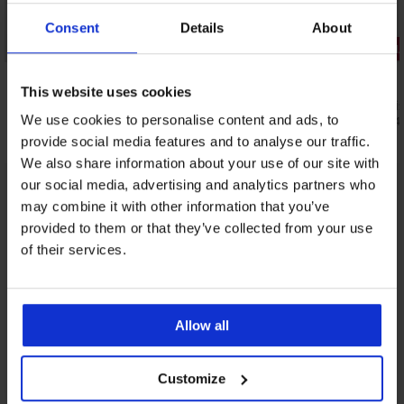
Consent
Details
About
3+1 БЕЗПЛАТНО
3+1 БЕЗПЛ
This website uses cookies
Прашки Bamboo Nature с по-висока
Прашки Gis
талия
We use cookies to personalise content and ads, to
7,79 €
(15,24 
16,99 €
(33,23 лв.)
provide social media features and to analyse our traffic.
We also share information about your use of our site with
our social media, advertising and analytics partners who
От същата колекция
Покажи
may combine it with other information that you’ve
provided to them or that they’ve collected from your use
of their services.
Allow all
Customize