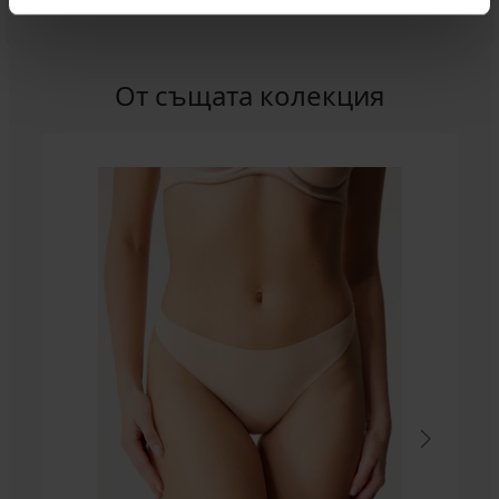
От същата колекция
3+1 БЕЗПЛАТНО
Прашки
Laser
Lace
10,99
€
(21,49
лв.)
промоция
3+1