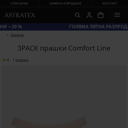
СПИСАНИЕ
ЗАМЯНА И ВРЪЩАНЕ
КОНТАКТ
КОД BRA20 = СУТИЕНИ −20 %
Бикини
3PACK прашки Comfort Line
4
|
1
oценка