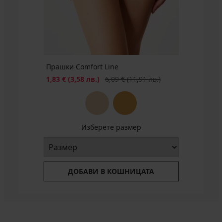
БЕЗПЛАТНО
Прашки Comfort Line
Намаление
Първоначална цена
1,83 €
(3,58 лв.)
6,09 €
(11,91 лв.)
Изберете размер
ДОБАВИ В КОШНИЦАТА