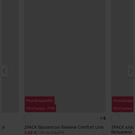
Разпродажба
Разпрода
Отстъпка -71%
Отстъпка 
5
cе
2PACK бразилски бикини Comfort Line
3PACK класи
безшевни
3,60 €
(7,04 лв.)
12,27 €