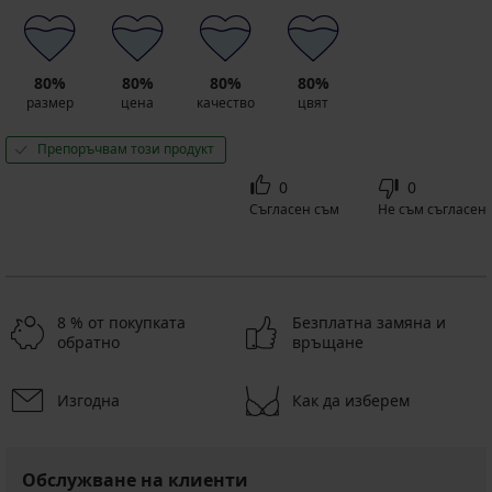
80%
80%
80%
80%
размер
цена
качество
цвят
Препоръчвам този продукт
0
0
Съгласен съм
Не съм съгласен
8 % от покупката
Безплатна замяна и
обратно
връщане
Изгодна
Как да изберем
Обслужване на клиенти