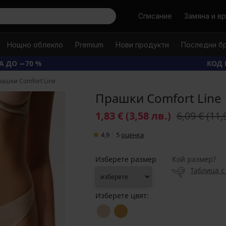
Търси
Списание
Замяна и в
Нощно облекло
Premium
Нови продукти
Последни б
А ДО −70 %
КОД 
ашки Comfort Line
Прашки Comfort Line
1,83 €
(3,58 лв.)
6,09 €
(11,
4,9
|
5
oценка
Изберете размер
Кой размер?
Таблица с
Изберете цвят: