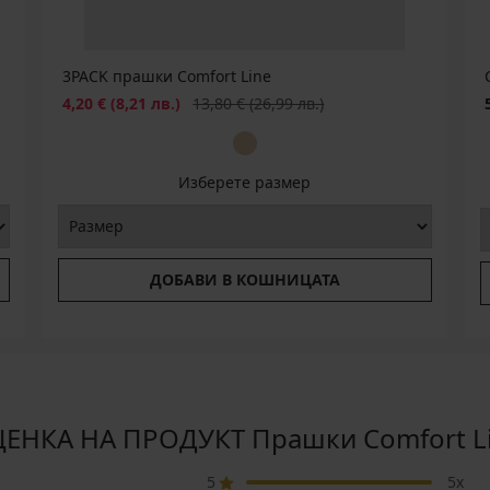
3PACK прашки Comfort Line
Намаление
Първоначална цена
4,20 €
(8,21 лв.)
13,80 €
(26,99 лв.)
Изберете размер
ДОБАВИ В КОШНИЦАТА
ЕНКА НА ПРОДУКТ Прашки Comfort L
5
5x