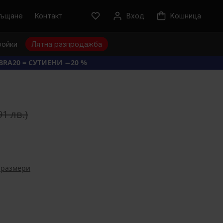
ръщане
Контакт
Вход
Kошница
ройки
Лятна разпродажба
BRA20 = СУТИЕНИ −20 %
91 лв.)
 размери