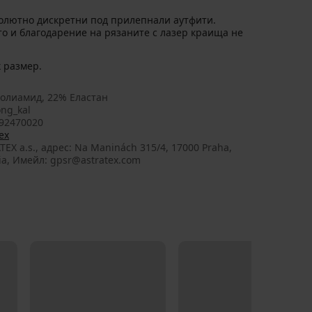
солютно дискретни под прилепнали аутфити.
о и благодарение на рязаните с лазер краища не
 размер.
олиамид, 22% Еластан
ng_kal
92470020
ex
TEX a.s., aдрес: Na Maninách 315/4, 17000 Praha,
ia, Имейл: gpsr@astratex.com