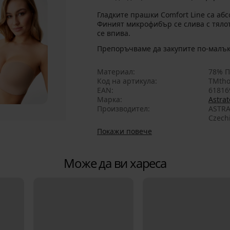
Гладките прашки Comfort Line са аб
Финият микрофибър се слива с тялот
се впива.
Препоръчваме да закупите по-малък
Материал
78% П
Код на артикула
TMtho
EAN
61816
Марка
Astrat
Производител
ASTRA
Czech
Покажи повече
Може да ви хареса