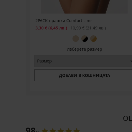
Първоначална цена
22,99
(41,05
€
лв.)
(44,96
лв.)
2PACK прашки Comfort Line
Намаление
Първоначална цена
3,30 €
(6,45 лв.)
10,99 €
(21,49 лв.)
Изберете размер
ДОБАВИ В КОШНИЦАТА
ОЦ
98