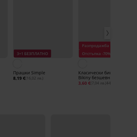
Разпродажба
3+1 БЕЗПЛАТНО
Отстъпка -70%
Прашки Simple
Класически бикини Flexi
Bikiny безшевни
8,19 €
(16,02 лв.)
3,60 €
11,99 €
(7,04 лв.)