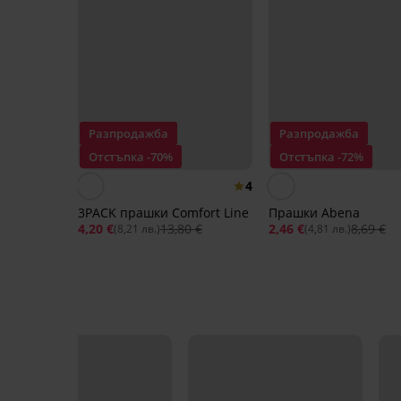
Разпродажба
Разпродажба
Отстъпка -70%
Отстъпка -72%
4
3PACK прашки Comfort Line
Прашки Abena
4,20 €
13,80 €
2,46 €
8,69 €
(8,21 лв.)
(4,81 лв.)