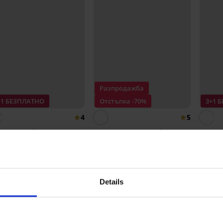
Разпродажба
+1 БЕЗПЛАТНО
Отстъпка -70%
3+1 
4
5
шки Giselle с модал
3PACK класически бикини
Класич
Comfort Line
модал
9 €
(15,24 лв.)
5,70 €
18,91 €
6,99 €
(11,15 лв.)
(
Details
От същата колекция