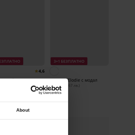
БЕЗПЛАТНО
3+1 БЕЗПЛАТНО
4,6
ески бикини Myron с
Прашки Elodie с модал
6,99 €
(13,67 лв.)
13,67 лв.)
About