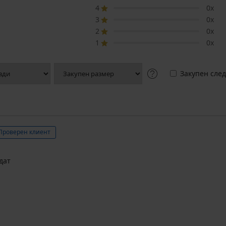
4
0x
3
0x
2
0x
1
0x
Закупен след
Проверен клиент
дат