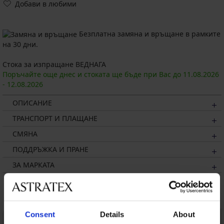
Добави в любими
Безплатна замяна и връщане в рамките
на 30 дни.
Стока за изпращане ВЕДНАГА
Поръчайте още днес и стоката ще бъде при Вас до
11.08.
2026
-
12.08.
2026
ОПИСАНИЕ
ТРАНСПОРТ И ПЛАЩАНЕ
СМЯНА
ПОДДРЪЖКА И ПРАНЕ
ЗА МАРКАТА
Може да ви хареса
Consent
Details
About