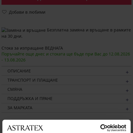
Добави в любими
Безплатна замяна и връщане в рамките
на 30 дни.
Стока за изпращане ВЕДНАГА
Поръчайте още днес и стоката ще бъде при Вас до
12.08.
2026
-
13.08.
2026
ОПИСАНИЕ
ТРАНСПОРТ И ПЛАЩАНЕ
СМЯНА
ПОДДРЪЖКА И ПРАНЕ
ЗА МАРКАТА
Може да ви хареса