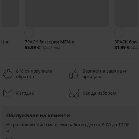
otton
7PACK боксерки MEN-A
3PACK бокс
55,99 €
31,99 €
(109,51 лв.)
(62,5
8 % от покупката
Безплатна замяна и
обратно
връщане
Изгодна
Как да изберем
Разпродажба
Разпродажба
Разпродажба
-30%
Разпродажба
-50%
-30%
-30%
-30%
-50%
LIMITED
LIMITED
LIMITED
LIMITED
LIMITED
LIMITED
5
Обслужване на клиенти
Бамбукови
Бамбукови
3PACK
2PACK
3PACK
3PACK
PREMIUM
PREMIUM
боксерки
боксерки
боксерки
памучни
памучни
памучни
На разположение сме всеки работен ден от 9:00 до 17:00
3PACK
Боксерки
3PACK
7PACK
3PACK
3PACK
Black
Petrol
JACK
боксерки
боксерки
боксерки
ч
памучни
Tender
боксерки
боксерки
Безшевни
PREMIUM
памучни
боксерки
безшевни
Blue
AND
Check
Erik
Hicks
боксерки
Retro
JACK
MEN-
боксерки