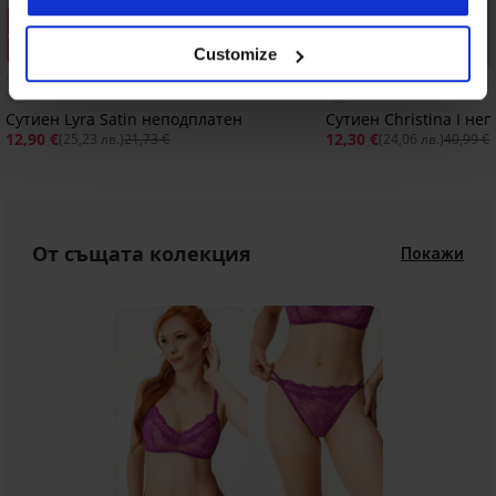
Разпродажба
Разпродажба
Отстъпка -41%
Отстъпка -70%
Customize
5
Сутиен Lyra Satin неподплатен
Сутиен Christina I не
12,90 €
12,30 €
(25,23 лв.)
21,73 €
(24,06 лв.)
40,99 €
От същата колекция
Покажи