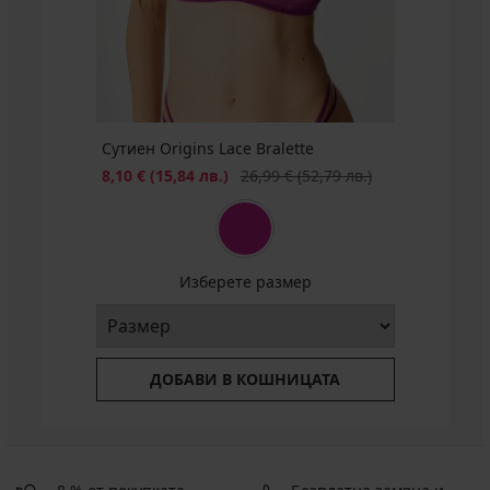
(80,17
лв.)
(57,87
лв.)
лв.)
32,79
код
€
BRA20
(64,13
лв.)
код
Сутиен Origins Lace Bralette
BRA20
Намаление
Първоначална цена
8,10 €
(15,84 лв.)
26,99 €
(52,79 лв.)
Изберете размер
ДОБАВИ В КОШНИЦАТА