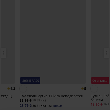
-20% BRA20
Отстъпка 
4,3
5
глаждащ
Смаляващ сутиен Elvira неподплатен
Сутиен Soft
банели
35,99 €
(70,39 лв.)
18,50 €
(36,1
28,79 €
(56,31 лв.)
код:
BRA20