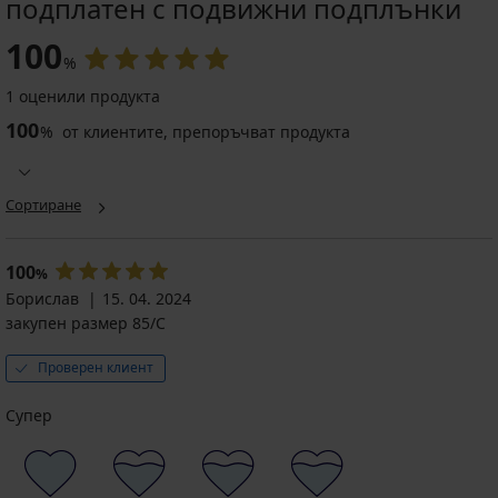
подплатен с подвижни подплънки
-25 % ALL25
100
%
4,6
1 оценили продукта
100
%
от клиентите, препоръчват продукта
Самозалепващ
сутиен
Gala
42,99
Сортиране
€
(84,08
лв.)
100
%
32,24
Борислав
15. 04. 2024
€
закупен размер 85/C
(63,06
лв.)
Проверен клиент
код
ALL25
Супер