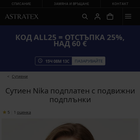
СПИСАНИЕ
ЗАМЯНА И ВРЪЩАНЕ
КОНТАКТ
КОД ALL25 = ОТСТЪПКА 25%,
НАД 60 €
ПАЗАРУВАЙТЕ
15
Ч
08
М
13
С
Сутиени
Сутиен Nika подплатен с подвижни
подплънки
5
|
1
oценка