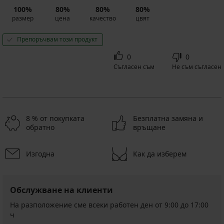
100%
80%
80%
80%
размер
цена
качество
цвят
Препоръчвам този продукт
0
0
Съгласен съм
Не съм съгласен
8 % от покупката
Безплатна замяна и
обратно
връщане
Изгодна
Как да изберем
Обслужване на клиенти
На разположение сме всеки работен ден от 9:00 до 17:00
ч