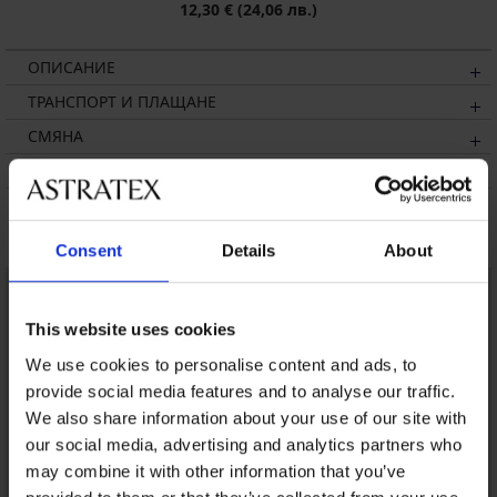
12,30 €
(24,06 лв.)
ОПИСАНИЕ
ТРАНСПОРТ И ПЛАЩАНЕ
СМЯНА
ПОДДРЪЖКА И ПРАНЕ
Може да ви хареса
Consent
Details
About
This website uses cookies
We use cookies to personalise content and ads, to
provide social media features and to analyse our traffic.
We also share information about your use of our site with
our social media, advertising and analytics partners who
may combine it with other information that you’ve