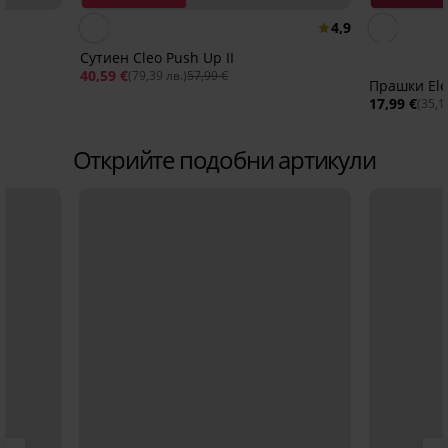
4,9
Сутиен Cleo Push Up II
40,59 €
(79,39 лв.)
57,99 €
Прашки El
17,99 €
(35,1
Открийте подобни артикули