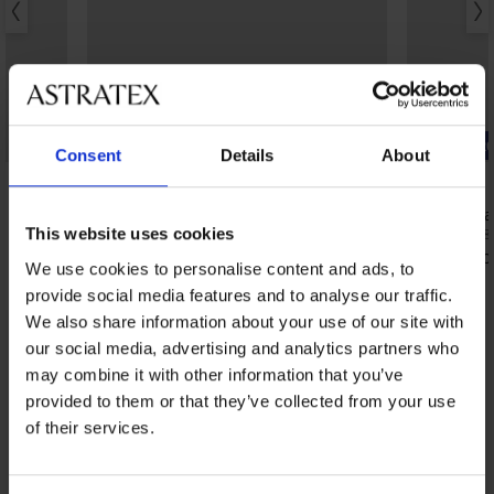
-20% BRA20
-20% BRA20
Consent
Details
About
4,8
5
Сутиен Frozen II неподплатен
Сутиен Spa
49,99 €
47,99 €
This website uses cookies
(97,77 лв.)
(93,8
39,99 €
38,39 €
(78,21 лв.)
(75,0
код:
BRA20
We use cookies to personalise content and ads, to
provide social media features and to analyse our traffic.
We also share information about your use of our site with
our social media, advertising and analytics partners who
От същата колекция
Покажи
may combine it with other information that you’ve
provided to them or that they’ve collected from your use
of their services.