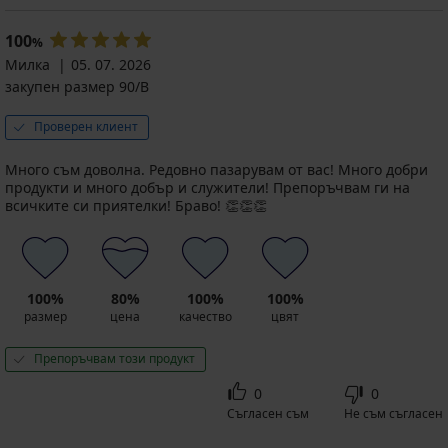
100
%
Милка
05. 07. 2026
закупен размер 90/B
Проверен клиент
Много съм доволна. Редовно пазарувам от вас! Много добри
продукти и много добър и служители! Препоръчвам ги на
всичките си приятелки! Браво! 👏👏👏
100%
80%
100%
100%
размер
цена
качество
цвят
Препоръчвам този продукт
0
0
Съгласен съм
Не съм съгласен