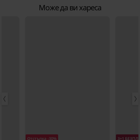
Може да ви хареса
Отстъпка -30%
3+1 БЕЗПЛ