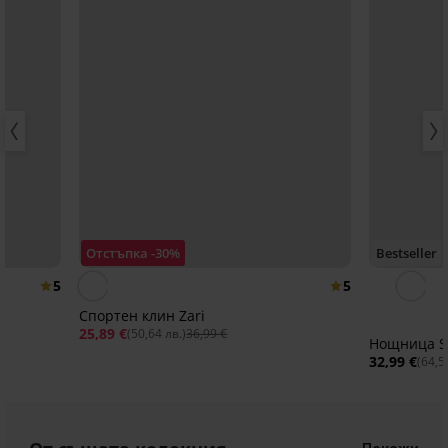
Отстъпка -30%
Bestseller
5
5
Спортен клин Zari
25,89 €
(50,64 лв.)
36,99 €
Нощница Si
32,99 €
(64,5