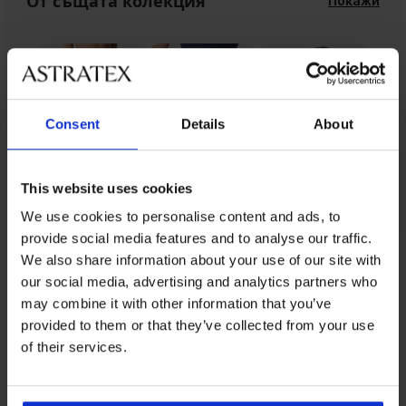
От същата колекция
Покажи
Consent
Details
About
This website uses cookies
We use cookies to personalise content and ads, to
provide social media features and to analyse our traffic.
We also share information about your use of our site with
От същата колекция
our social media, advertising and analytics partners who
may combine it with other information that you’ve
provided to them or that they’ve collected from your use
of their services.
-25 % ALL25
-25 % ALL25
-25 % ALL25
-30%
-25 % ALL25
-25 % ALL25
-30%
-25 % ALL25
-25 % ALL25
-25 % ALL25
IMITED
LIMITED
4
4