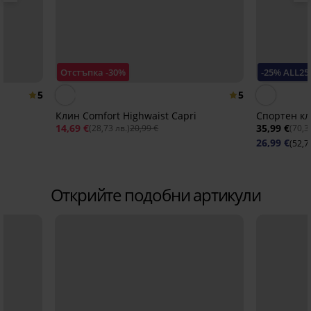
Отстъпка -30%
-25% ALL25
5
5
Клин Comfort Highwaist Capri
Спортен кл
14,69 €
35,99 €
(28,73 лв.)
20,99 €
(70,3
26,99 €
(52,7
Открийте подобни артикули