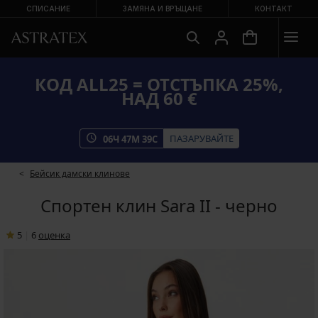
СПИСАНИЕ
ЗАМЯНА И ВРЪЩАНЕ
КОНТАКТ
КОД ALL25 = ОТСТЪПКА 25%,
НАД 60 €
ПАЗАРУВАЙТЕ
06
Ч
47
М
38
С
Бейсик дамски клинове
Спортен клин Sara II - черно
5
|
6
oценка