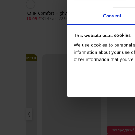
5
Клин Comfort Highwaist
Consent
16,09 €
22,99 €
(31,47 лв.)
Спортен клин ONLY P
Jaia
24,99 €
(48,88 лв.)
This website uses cookies
We use cookies to personalis
information about your use of
LIMITED
other information that you’ve
Разпродажб