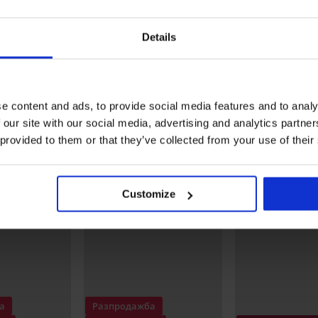
4
Спортен клин Seamless FIT
Клин Comfort
Details
33,59 €
47,99 €
14,69 €
20,99 €
(65,70 лв.)
(28,73 лв.)
lay
Открийте подобни артикули
e content and ads, to provide social media features and to analy
 our site with our social media, advertising and analytics partn
LIMITED
 provided to them or that they’ve collected from your use of their
Customize
а
Разпродажба