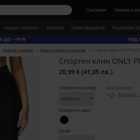
Търси
Списание
Замяна и в
Нощно облекло
Premium
Нови продукти
Последни б
А ДО −70 %
КОД 
Дамски клинове
Дамски спортни клинове
Спортен клин ONLY Play 
Спортен клин ONLY Pl
20,99 €
(41,05 лв.)
Изберете размер
Кой размер?
Таблица с
Изберете цвят:
Брой: