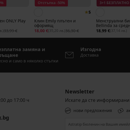
0%
Отстъпка -50%
3+1 БЕЗПЛАТНО
5
ен ONLY Play
Клин Emily плътен и
Менструални би
оформящ
Bellinda за сред
менструация
33,99 €
18,00 €
36,30 €
18,99 €
в.)
(35,20 лв.)
(37,14 лв.)
езплатна замяна и
Изгодна
ръщане
Доставка
сно и само в няколко стъпки
Newsletter
00 до 17:00 ч
Искате да сте информирани 
нови предложения
а
x.bg