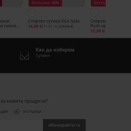
Отстъпка -30%
Отстъпка -40%
кини
Спортен сутиен FILA Nola
Спортен сутиен Ou
но силна
Push-up
16,09 €
23,00 €
(31,47 лв.)
17,39 €
28,9
(34,01 лв.)
Как да изберем
Сутиен
за новите продукти?
кция
отстъпки
Абонирайте се