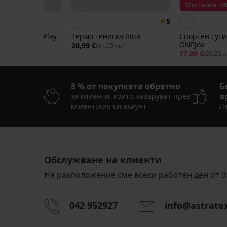
Отстъпка -5
5
отник ONLY Play
Термо тениска Inna
Спортен сути
ONPJoa
20,99 €
(41,05 лв.)
17,00 €
05 лв.)
(33,25 л
8 % от покупката обратно
Б
в
за клиенти, които пазаруват през
клиентския си акаунт
Ле
-30%
-30%
-30%
-30%
LIMITED
Обслужване на клиенти
5
4
4,4
На разположение сме всеки работен ден от 9:
Термо
Спортен
клин
клин
Спортен
Термо
Спортен
Спортен
Спортен
Sports
ONLY
042 952927
info@astrate
клин
клин
клин
клин
клин
Спортен
Спортен
I
Play
Sara
Sports
Zari
Zari
ONLY
клин
клин
ONPMino
II
57,99
II
Play
Намаление
57,99
Seamless
Sara
25,89