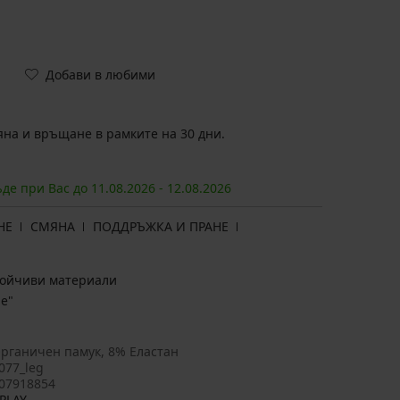
Добави в любими
на и връщане в рамките на 30 дни.
ъде при Вас до
11.08.
2026
-
12.08.
2026
НЕ
СМЯНА
ПОДДРЪЖКА И ПРАНЕ
тойчиви материали
е"
рганичен памук, 8% Еластан
077_leg
07918854
PLAY