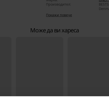
Производител
BESTS
Denma
Покажи повече
Може да ви хареса
Отстъпка -30%
Отстъпка -30%