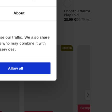
5
Спортен клин ONLY Play
Спортен панталон ONLY
About
ONPSavi
Play Fold
26,99 €
28,99 €
(52,79 лв.)
(56,70 лв.)
se our traffic. We also share
ers who may combine it with
LIMITED
 services.
Allow all
Разпродажба