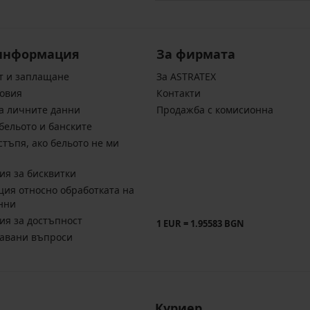
информация
За фирмата
т и заплащане
За ASTRATEX
овия
Контакти
а личните данни
Продажба с комисионна
бельото и банските
стъпя, ако бельото не ми
ия за бисквитки
ия относно обработката на
нни
ия за достъпност
1 EUR = 1.95583 BGN
давани въпроси
Куриер