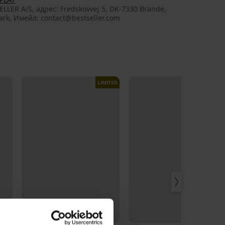
ELLER A/S, aдрес: Fredskovvej 5, DK-7330 Brande,
rk, Имейл: contact@bestseller.com
LIMITED