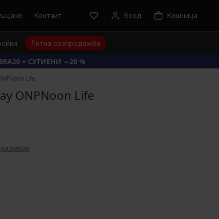
ръщане
Контакт
Вход
Kошница
ройки
Лятна разпродажба
BRA20 = СУТИЕНИ −20 %
ONPNoon Life
ay ONPNoon Life
 размери