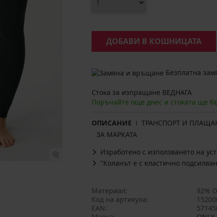
ДОБАВИ В КОШНИЦАТА
Безплатна замя
Стока за изпращане ВЕДНАГА
Поръчайте още днес и стоката ще б
ОПИСАНИЕ
ТРАНСПОРТ И ПЛАЩА
ЗА МАРКАТА
Изработено с използването на ус
"Коланът е с еластично подсилван
Материал
92% О
Код на артикула
15200
EAN
57145
Марка
ONLY 