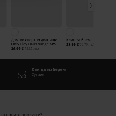
Дамско спортно долнище
Клин за бременни Mama I
Only Play ONPLounge MW
28,99 €
(56,70 лв.)
36,99 €
(72,35 лв.)
Как да изберем
Сутиен
за новите продукти?