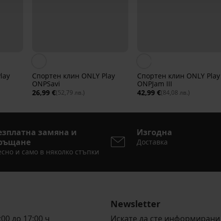
lay
Спортен клин ONLY Play
Спортен клин ONLY Play
ONPSavi
ONPJam III
26,99 €
42,99 €
(52,79 лв.)
(84,08 лв.)
езплатна замяна и
Изгодна
ръщане
Доставка
сно и само в няколко стъпки
Newsletter
00 до 17:00 ч
Искате да сте информирани 