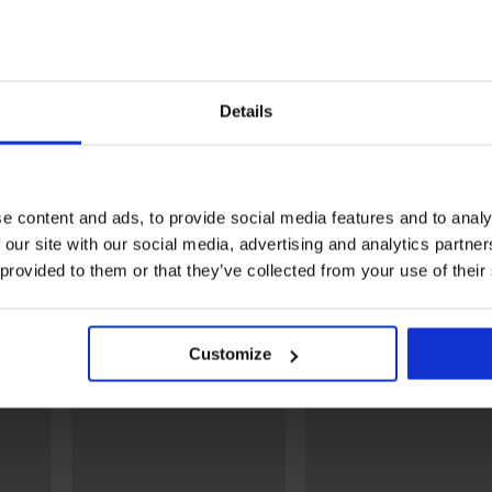
Разпродажба
Разпродажба
Отстъпка -60%
Отстъпка -50%
Details
lay
Спортен клин ONLY Play
ONPJoa
Изолиран клин Winter
18,00 €
35,99 €
(35,20 лв.)
Violeta
10,00 €
24,99 €
(19,56 лв.)
e content and ads, to provide social media features and to analy
 our site with our social media, advertising and analytics partn
Открийте подобни артикули
 provided to them or that they’ve collected from your use of their
LIMITED
LIMITED
Customize