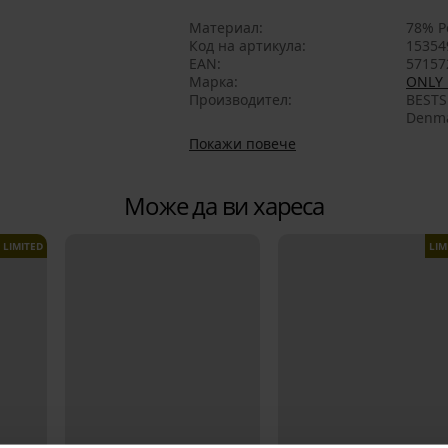
Материал
78% Р
Код на артикула
15354
EAN
57157
Марка
ONLY 
Производител
BESTS
Denma
Покажи повече
Може да ви хареса
LIMITED
LIM