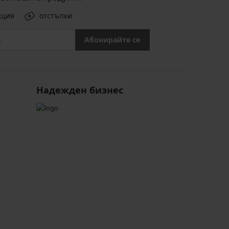
кция
отстъпки
Абонирайте се
Надежден бизнес