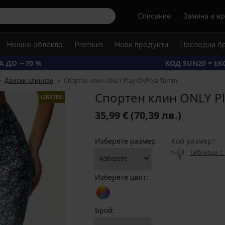
Търси
Списание
Замяна и в
Нощно облекло
Premium
Нови продукти
Последни б
А ДО −70 %
КОД SUN20 = Е
Дамски клинове
Спортен клин ONLY Play ONPrya Tammi
Спортен клин ONLY P
LIMITED
35,99 €
(70,39 лв.)
Изберете размер
Кой размер?
Таблица с
Изберете цвят:
Брой: