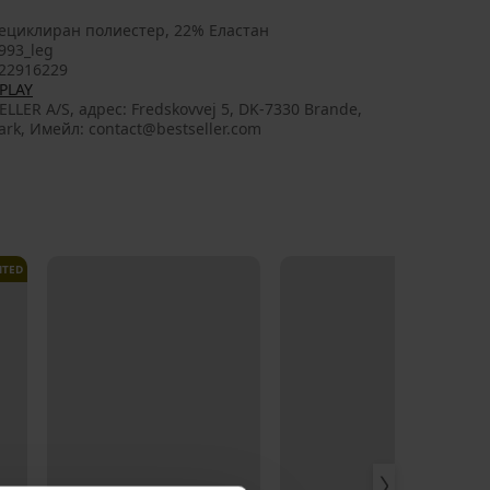
ециклиран полиестер, 22% Еластан
993_leg
22916229
PLAY
ELLER A/S, aдрес: Fredskovvej 5, DK-7330 Brande,
rk, Имейл: contact@bestseller.com
ITED