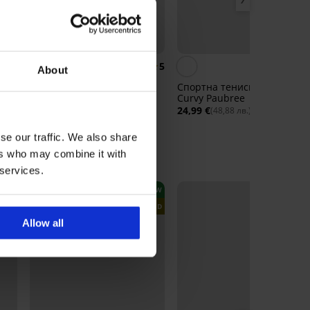
5
About
Спортен клин Sara II
Спортна тениска ONLY Play
Curvy Paubree
23,99 €
(46,92 лв.)
24,99 €
(48,88 лв.)
se our traffic. We also share
ers who may combine it with
 services.
NEW
LIMITED
Allow all