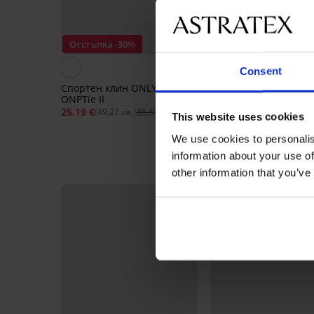
Отстъпка -30%
Consent
Спортен клин ONLY Play
Спортен клин ONLY P
ONPTie II
ONPRya I
25,19 €
35,99 €
35,99 €
(49,27 лв.)
(70,39 лв.)
This website uses cookies
We use cookies to personalis
information about your use of
other information that you’ve
LIMITED