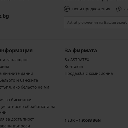
нови предложения
а
x.bg
информация
За фирмата
т и заплащане
За ASTRATEX
овия
Контакти
а личните данни
Продажба с комисионна
бельото и банските
стъпя, ако бельото не ми
ия за бисквитки
ия относно обработката на
нни
ия за достъпност
1 EUR = 1.95583 BGN
давани въпроси