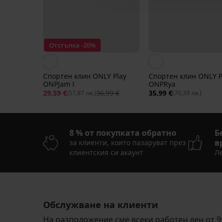
Отстъпка -20%
Спортен клин ONLY Play
Спортен клин ONLY P
ONPJam I
ONPRya
29,59 €
36,99 €
35,99 €
(57,87 лв.)
(70,39 лв.)
8 % от покупката обратно
Б
в
за клиенти, които пазаруват през
клиентския си акаунт
Ле
-30%
-30%
-30%
-20%
LIMITED
LIMITED
Обслужване на клиенти
5
4,4
На разположение сме всеки работен ден от 9: