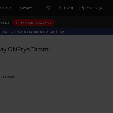
ръщане
Контакт
Вход
Kошница
ройки
Лятна разпродажба
КСТРА −20 % НА НАМАЛЕНИ БАНСКИ
lay ONPrya Tammi
 размери