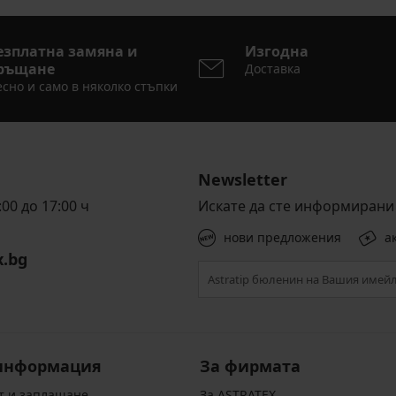
езплатна замяна и
Изгодна
ръщане
Доставка
сно и само в няколко стъпки
Newsletter
00 до 17:00 ч
Искате да сте информирани 
нови предложения
а
x.bg
информация
За фирмата
т и заплащане
За ASTRATEX