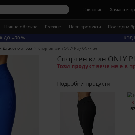
Търси
Списание
Замяна и в
Нощно облекло
Premium
Нови продукти
Последни б
А ДО −70 %
КОД 
Дамски клинове
Спортен клин ONLY Play ONPFree
Спортен клин ONLY P
Този продукт вече не е в 
Подробни продукти
Те
57