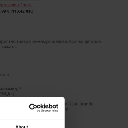
ермо клин Sports
,99 €
(113,42 лв.)
 приятно трико с минимум шевове. Всички детайли
т кожата.
н кант
олиамид, 7
934_leg
PLAY
ELLER A/S, aдрес: Fredskovvej 5, DK-7330 Brande,
rk, Имейл: contact@bestseller.com
About