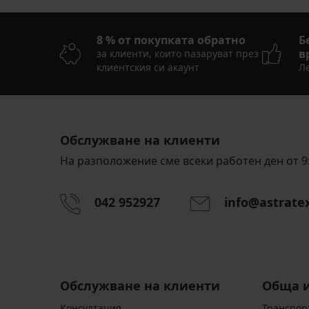
8 % от покупката обратно
Б
в
за клиенти, които пазаруват през
клиентския си акаунт
Ле
Обслужване на клиенти
На разположение сме всеки работен ден от 9:
042 952927
info@astrate
Обслужване на клиенти
Обща 
Консултация
Транспор