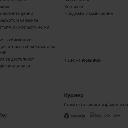
овия
Контакти
а личните данни
Продажба с комисионна
бельото и банските
стъпя, ако бельото не ми
ия за бисквитки
ия относно обработката на
нни
ия за достъпност
1 EUR = 1.95583 BGN
давани въпроси
Куриер
Стоките са винаги изрядни и н