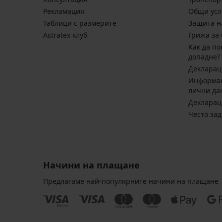
Pекламация
Общи усл
Таблици с размерите
Защита н
Astratex клуб
Грижа за 
Kак да по
допадне?
Декларац
Информац
лични да
Декларац
Често за
Начини на плащане
Предлагаме най-популярните начини на плащане