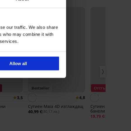
se our traffic. We also share
ers who may combine it with
 services.
Allow all
Bestseller
Отстъпка -40%
3,5
4,8
ини
Сутиен Maia 4D изглаждащ
Сутиен Fili подплатен без
банели
40,99 €
(80,17 лв.)
19,79 €
32,9
(38,71 лв.)