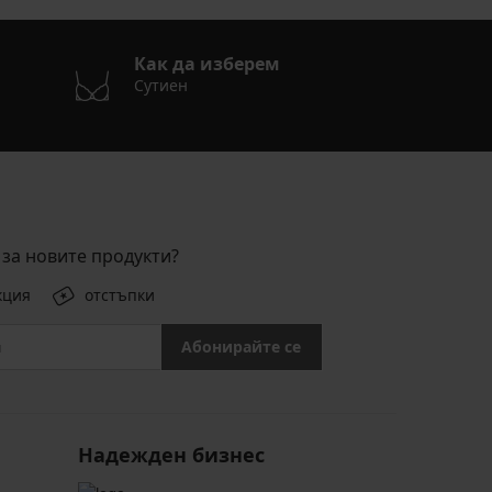
Как да изберем
Сутиен
за новите продукти?
кция
отстъпки
Абонирайте се
Надежден бизнес