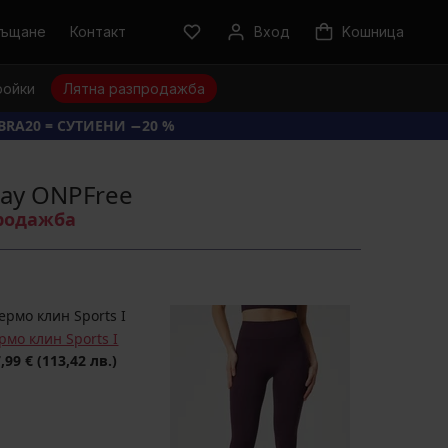
ръщане
Контакт
Вход
Kошница
ройки
Лятна разпродажба
BRA20 = СУТИЕНИ −20 %
lay ONPFree
продажба
рмо клин Sports I
,99 €
(113,42 лв.)