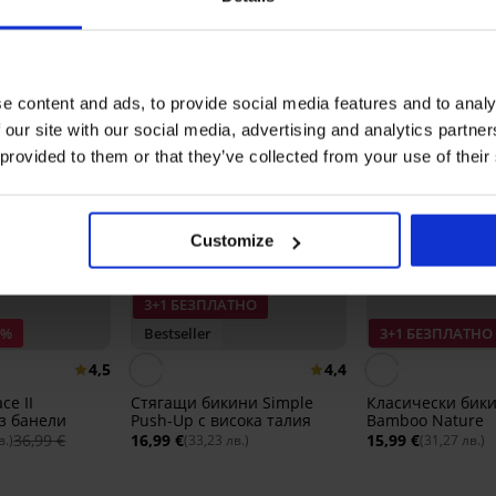
e content and ads, to provide social media features and to analy
 our site with our social media, advertising and analytics partn
 provided to them or that they’ve collected from your use of their
Customize
3+1 БЕЗПЛАТНО
0%
Bestseller
3+1 БЕЗПЛАТНО
4,5
4,4
ce II
Стягащи бикини Simple
Класически бик
з банели
Push-Up с висока талия
Bamboo Nature
36,99 €
16,99 €
15,99 €
в.)
(33,23 лв.)
(31,27 лв.)