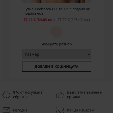
Сутиен Rebecca I Push-Up с подвижни
подплънки
Намаление
Първоначална цена
17,40 €
(34,03 лв.)
57,99 €
(113,42 лв.)
Изберете размер
ДОБАВИ В КОШНИЦАТА
8 % от покупката
Безплатна замяна и
обратно
връщане
Изгодна
Как да изберем