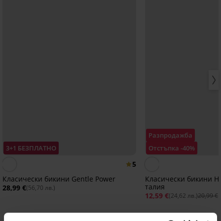
Разпродажба
3+1 БЕЗПЛАТНО
Отстъпка -40%
5
Класически бикини Gentle Power
Класически бикини Ho
талия
28,99 €
(56,70 лв.)
12,59 €
(24,62 лв.)
20,99 €
Открийте подобни артикули