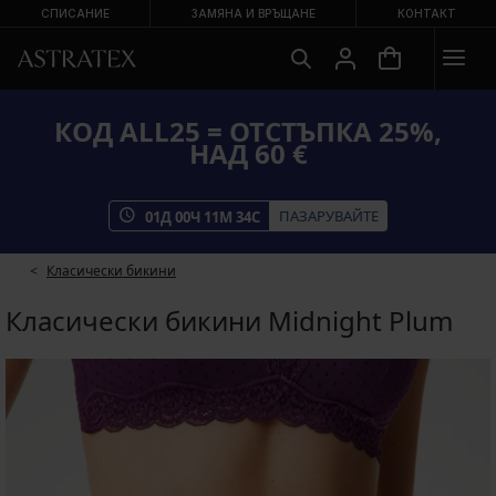
СПИСАНИЕ
ЗАМЯНА И ВРЪЩАНЕ
КОНТАКТ
КОД ALL25 = ОТСТЪПКА 25%,
НАД 60 €
ПАЗАРУВАЙТЕ
01
Д
00
Ч
11
М
33
С
Класически бикини
Класически бикини Midnight Plum