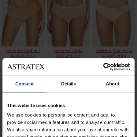
Бикини Sophie I
Бикини Sonia
Бикини Anastasia
класически
класически
класически
памучни
25,99 €
(50,83 лв.)
18,00 €
(35,21 лв.)
15,99 €
(31,27 лв.)
Consent
Details
About
This website uses cookies
We use cookies to personalise content and ads, to
provide social media features and to analyse our traffic.
We also share information about your use of our site with
our social media, advertising and analytics partners who