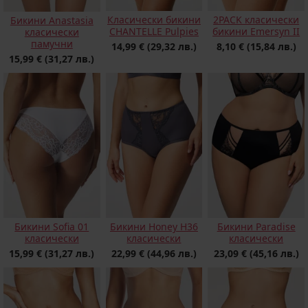
Класически бикини
2PACK класически
Бикини Anastasia
CHANTELLE Pulpies
бикини Emersyn II
класически
памучни
14,99 €
(29,32 лв.)
8,10 €
(15,84 лв.)
15,99 €
(31,27 лв.)
Бикини Sofia 01
Бикини Honey H36
Бикини Paradise
класически
класически
класически
15,99 €
(31,27 лв.)
22,99 €
(44,96 лв.)
23,09 €
(45,16 лв.)