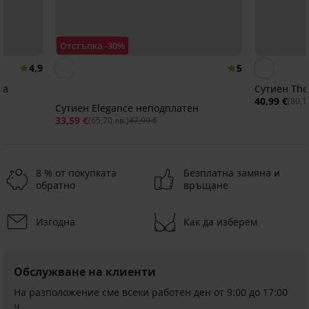
Отстъпка -30%
4,9
5
ia
Сутиен The
40,99 €
(80,1
Сутиен Elegancе неподплатен
33,59 €
(65,70 лв.)
47,99 €
8 % от покупката
Безплатна замяна и
обратно
връщане
Изгодна
Как да изберем
Обслужване на клиенти
На разположение сме всеки работен ден от 9:00 до 17:00
ч