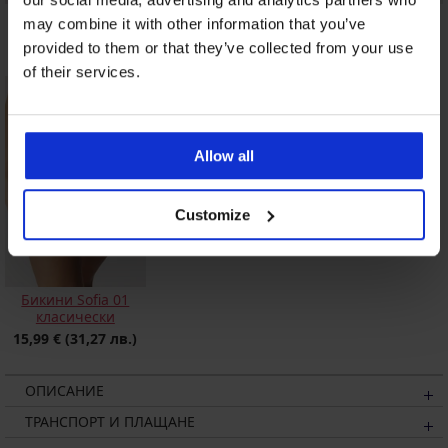
Бикини Honey H36
Бикини Paradise
Бикини Novato
may combine it with other information that you’ve
класически
класически
30,99 €
(60,61 лв.)
provided to them or that they’ve collected from your use
22,99 €
(44,96 лв.)
23,09 €
(45,16 лв.)
of their services.
Allow all
Customize
Бикини Sofia 01
класически
15,99 €
(31,27 лв.)
ОПИСАНИЕ
ТРАНСПОРТ И ПЛАЩАНЕ