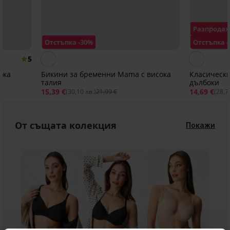
Разпрода
Отстъпка -30%
Отстъпка 
5
ока
Бикини за бременни Mama с висока
Класически
талия
дълбоки
15,39 €
14,69 €
(30,10 лв.)
21,99 €
(28,7
От същата колекция
Покажи