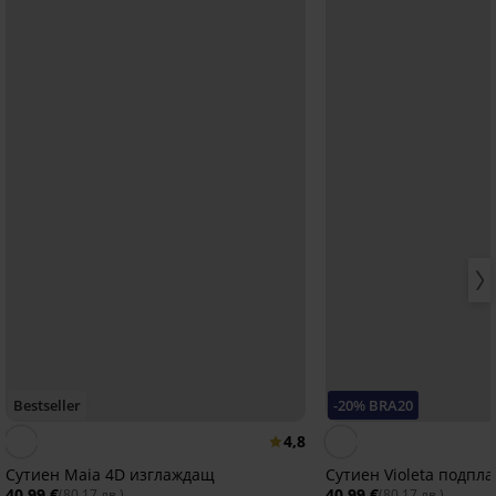
Bestseller
-20% BRA20
4,8
Сутиен Maia 4D изглаждащ
Сутиен Violeta подпл
40,99 €
40,99 €
(80,17 лв.)
(80,17 лв.)