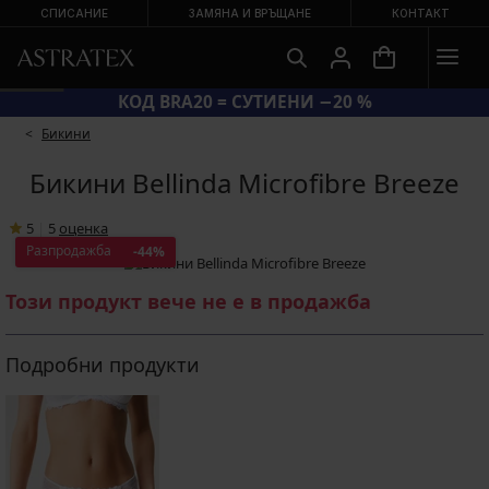
СПИСАНИЕ
ЗАМЯНА И ВРЪЩАНЕ
КОНТАКТ
КОД BRA20 = СУТИЕНИ −20 %
Бикини
Бикини Bellinda Microfibre Breeze
5
|
5
oценка
Разпродажба
-44%
Този продукт вече не е в продажба
Подробни продукти