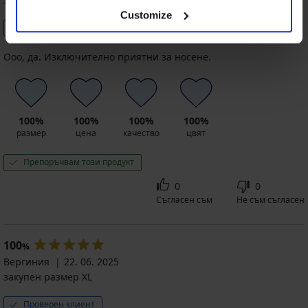
Customize
Проверен клиент
Ооо, да. Изключително приятни за носене.
100%
100%
100%
100%
размер
цена
качество
цвят
Препоръчвам този продукт
0
0
Съгласен съм
Не съм съгласен
100
%
Вергиния
22. 06. 2025
закупен размер XL
Проверен клиент