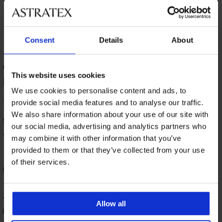
Consent
Details
About
ОЦЕНКА НА ПРОДУКТ Бикини
This website uses cookies
Bellinda Microfibre Breeze
We use cookies to personalise content and ads, to
100
provide social media features and to analyse our traffic.
%
We also share information about your use of our site with
5 оценили продукта
our social media, advertising and analytics partners who
100
%
от клиентите, препоръчват продукта
may combine it with other information that you’ve
provided to them or that they’ve collected from your use
of their services.
Сортиране
100
%
Allow all
Венцислава
09. 11. 2025
закупен размер L