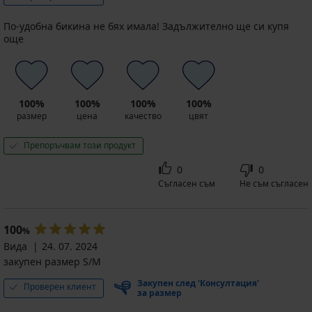
По-удобна бикина не бях имала! Задължително ще си купя
още
100%
100%
100%
100%
размер
цена
качество
цвят
Препоръчвам този продукт
0
0
Съгласен съм
Не съм съгласен
100
%
Вида
24. 07. 2024
закупен размер S/M
Закупен след 'Консултация'
Проверен клиент
за размер