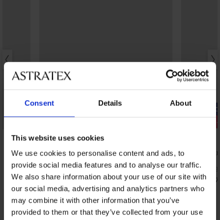
Consent
Details
About
-20% GET20
-20% GET20
Отстъпка -30%
Отстъпка 
This website uses cookies
Класически бикини Victoria II
Класически
We use cookies to personalise content and ads, to
талия
17,99 €
(35,19 лв.)
provide social media features and to analyse our traffic.
35,99 €
(70,3
10,07 €
(19,70 лв.)
код:
GET20
We also share information about your use of our site with
17,27 €
(33,7
our social media, advertising and analytics partners who
may combine it with other information that you’ve
От същата колекция
Покажи
provided to them or that they’ve collected from your use