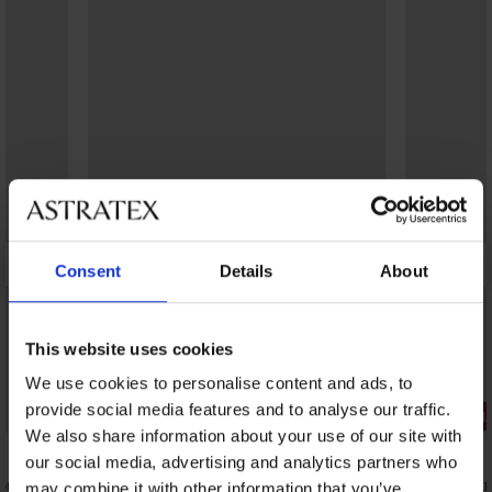
Consent
Details
About
This website uses cookies
We use cookies to personalise content and ads, to
provide social media features and to analyse our traffic.
Отстъпка -20%
3+1 БЕЗПЛ
We also share information about your use of our site with
5
5
our social media, advertising and analytics partners who
ока
Класически бикини Anemone
Класически
may combine it with other information that you’ve