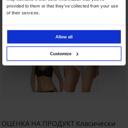
13,59 €
8,19 €
(26,58 лв.)
16,99 €
(16,02 
provided to them or that they’ve collected from your use
of their services.
От същата колекция
Покажи
Allow all
Customize
ОЦЕНКА НА ПРОДУКТ Класически