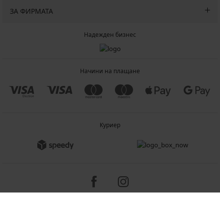
ЗА ФИРМАТА
Надежден бизнес
Начини на плащане
Куриер
Copyright 2005-2026 © ASTRATEX a.s.
Programia - B2C, B2B, advanced e-commerce solutions