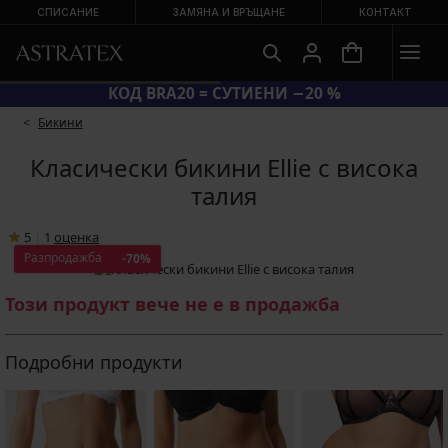
СПИСАНИЕ
ЗАМЯНА И ВРЪЩАНЕ
КОНТАКТ
КОД BRA20 = СУТИЕНИ −20 %
Бикини
Класически бикини Ellie с висока
талия
5
|
1
oценка
Разпродажба
-70%
Този продукт вече не е в продажба
Подробни продукти