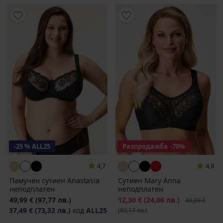
-25 % ALL25
Разпродажба
-70%
4,7
4,8
Памучен сутиен Anastasia
Сутиен Mary Anna
неподплатен
неподплатен
49,99 €
(97,77 лв.)
Намаление
12,30 €
(24,06 лв.)
Първоначалн
40,99 €
37,49 €
(73,32 лв.)
код
ALL25
(80,17 лв.)