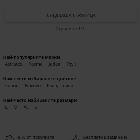
СЛЕДВАЩА СТРАНИЦА
Страница 1/3
Най-популярните марки
Astratex
Rosme
Jadea
Teyli
Най-често избираните цветове
черно
бежово
бяло
сиво
Най-често избираните размери
L
M
XL
S
8 % от покупката
Безплатна замяна и