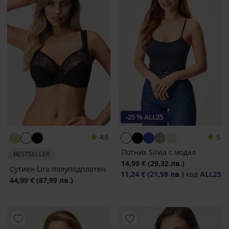
-25 % ALL25
4,6
5
Потник Silvia с модал
BESTSELLER
14,99 €
(29,32 лв.)
Сутиен Lira полуподплатен
11,24 €
(21,98 лв.)
код
ALL25
44,99 €
(87,99 лв.)