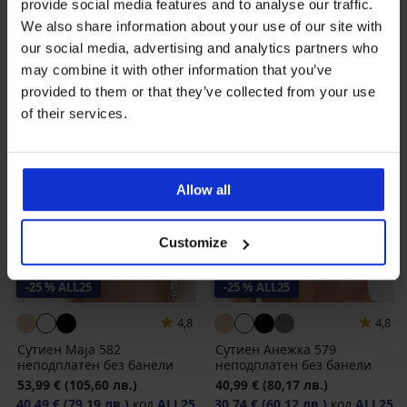
24,74 €
(48,39 лв.)
код
ALL25
40,49 €
(79,19 лв.)
код
ALL25
provide social media features and to analyse our traffic.
We also share information about your use of our site with
our social media, advertising and analytics partners who
may combine it with other information that you’ve
provided to them or that they’ve collected from your use
of their services.
Allow all
Customize
-25 % ALL25
-25 % ALL25
4,8
4,8
Сутиен Maja 582
Сутиен Анежка 579
неподплатен без банели
неподплатен без банели
53,99 €
(105,60 лв.)
40,99 €
(80,17 лв.)
40,49 €
(79,19 лв.)
код
ALL25
30,74 €
(60,12 лв.)
код
ALL25