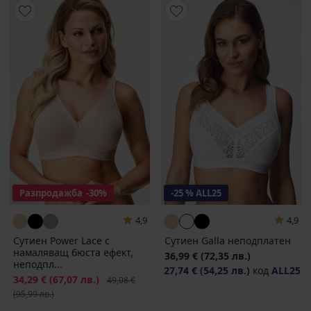
Разпродажба
-30%
-25 % ALL25
4,9
4,9
Сутиен Power Lace с
Сутиен Galla неподплатен
намаляващ бюста ефект,
36,99 €
(72,35 лв.)
неподпл...
27,74 €
(54,25 лв.)
код
ALL25
Намаление
34,29 €
(67,07 лв.)
Първоначална цена
49,08 €
(95,99 лв.)