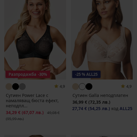
Разпродажба
-30%
-25 % ALL25
4,9
4,9
Сутиен Power Lace с
Сутиен Galla неподплатен
намаляващ бюста ефект,
36,99 €
(72,35 лв.)
неподпл...
27,74 €
(54,25 лв.)
код
ALL25
Намаление
34,29 €
(67,07 лв.)
Първоначална цена
49,08 €
(95,99 лв.)