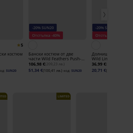
-20% SUN20
-20% SUN20
Отстъпка -40%
Отстъпка -30%
5
ски костюм
Бански костюм от две
Долнище на бански
части Wild Feathers Push-
Wild Lime
Up
106,98 €
36,99 €
(209,23 лв.)
(72,35 лв.)
51,34 €
20,71 €
(100,41 лв.)
(40,51 лв.)
од:
SUN20
код:
SUN20
код:
ITED
LIMITED
LIMITED