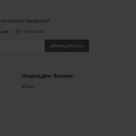
за новите продукти?
кция
отстъпки
Абонирайте се
Надежден бизнес