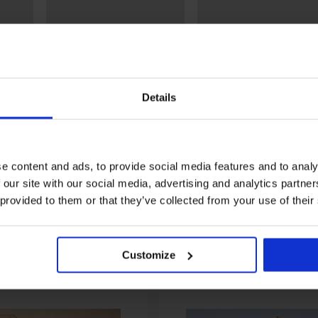
-20% SUN20
-20% SUN20
Разпродажба
Details
Отстъпка -40%
Отстъпка -40%
костюм
Долнище на бански костюм
Долнище на бански кос
Magdalena Butterfly
Alis Butterfly
e content and ads, to provide social media features and to analy
36,99 €
34,99 €
(72,35 лв.)
(68,43 лв.)
17,75 €
16,79 €
 our site with our social media, advertising and analytics partn
(34,72 лв.)
(32,84 лв.)
UN20
код:
SUN20
код:
SUN2
 provided to them or that they’ve collected from your use of their
От същата колекция
Customize