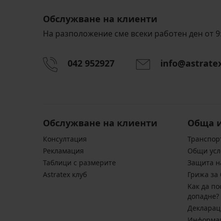
Обслужване на клиенти
На разположение сме всеки работен ден от 9:
042 952927
info@astrate
Обслужване на клиенти
Обща 
Консултация
Транспор
Pекламация
Общи усл
Таблици с размерите
Защита н
Astratex клуб
Грижа за 
Kак да по
допадне?
Декларац
Информац