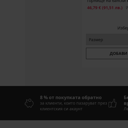
Горнище на бански к
€
(30,51
Намаление
Пъ
46,79 €
(91,51 лв.)
7
лв.)
код
SUN20
Избе
ДОБАВИ
8 % от покупката обратно
Б
в
за клиенти, които пазаруват през
клиентския си акаунт
Ле