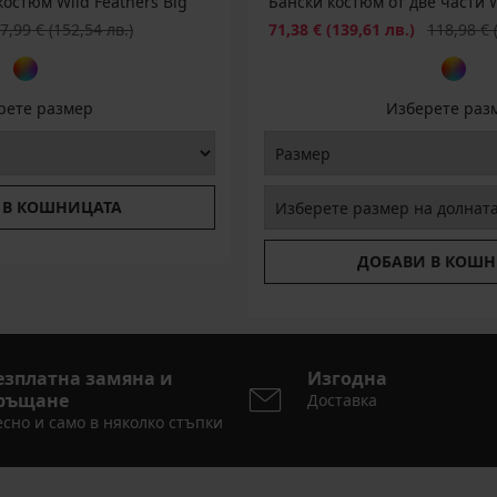
остюм Wild Feathers Big
Бански костюм от две части W
рвоначална цена
Намаление
Първоначал
7,99 €
(152,54 лв.)
71,38 €
(139,61 лв.)
118,98 €
рете размер
Изберете раз
 В КОШНИЦАТА
ДОБАВИ В КОШН
езплатна замяна и
Изгодна
ръщане
Доставка
сно и само в няколко стъпки