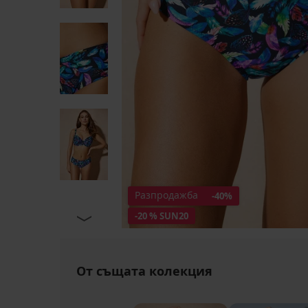
Разпродажба
-40%
-20 % SUN20
От същата колекция