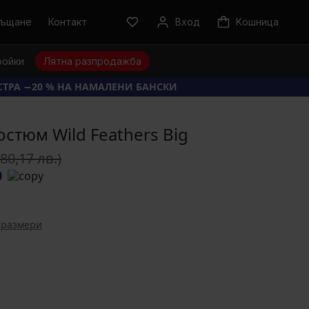
ръщане
Контакт
Вход
Kошница
ройки
Лятна разпродажба
КСТРА −20 % НА НАМАЛЕНИ БАНСКИ
стюм Wild Feathers Big
(80,17 лв.)
0
 размери