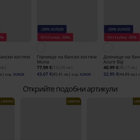
-20% SUN20
-20% SUN20
0%
Отстъпка -30%
Отстъпка -30%
бански костюм
Горнище на бански костюм
Долнище на бан
Muna
Azure Big
77,99 €
40,99 €
лв.)
(152,54 лв.)
(80,17 лв.)
43,67 €
22,95 €
в.)
(85,41 лв.)
(44,89 лв.)
код:
SUN20
код:
SUN20
к
Открийте подобни артикули
LIMITED
LIMITED
LIM