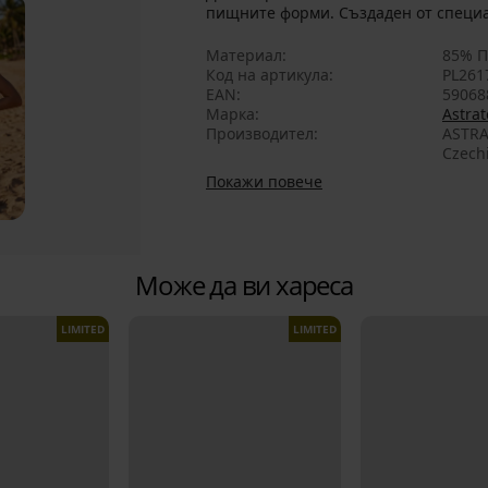
пищните форми. Създаден от специал
Материал
85% П
Код на артикула
PL261
EAN
59068
Марка
Astrat
Производител
ASTRA
Czech
Покажи повече
Може да ви хареса
LIMITED
LIMITED