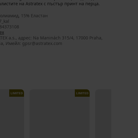
истите на Astratex с пъстър принт на перца.
олиамид, 15% Еластан
7_kal
84373108
ex
TEX a.s., aдрес: Na Maninách 315/4, 17000 Praha,
ia, Имейл: gpsr@astratex.com
LIMITED
LIMITED