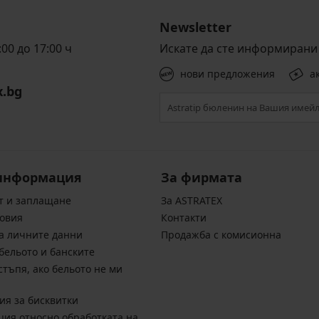
Newsletter
00 до 17:00 ч
Искате да сте информирани 
нови предложения
а
x.bg
информация
За фирмата
т и заплащане
За ASTRATEX
овия
Контакти
а личните данни
Продажба с комисионна
бельото и банските
стъпя, ако бельото не ми
ия за бисквитки
ия относно обработката на