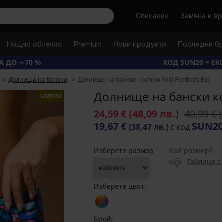
Търси
Списание
Замяна и в
Нощно облекло
Premium
Нови продукти
Последни б
А ДО −70 %
КОД SUN20 = Е
Долнища на бански
Долнище на бански костюм Wild Feathers Big
Долнище на бански ко
LIMITED
24,59 €
(48,09 лв.)
40,99 €
19,67 €
SUN2
(38,47 лв.)
с код
Изберете размер
Кой размер?
Таблица с
Изберете цвят:
Брой: