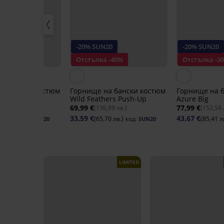
20
-20% SUN20
-20% SUN20
 -40%
Отстъпка -40%
Отстъпка -3
а бански костюм
Горнище на бански костюм
Горнище на 
ers
Wild Feathers Push-Up
Azure Big
69,99 €
77,99 €
35 лв.)
(136,89 лв.)
(152,54 
33,59 €
43,67 €
72 лв.)
(65,70 лв.)
(85,41 л
код:
SUN20
код:
SUN20
LIMITED