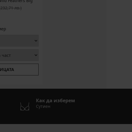
ild Feathers Big
на цена
(232,71 лв.)
мер
ИЦАТА
Как да изберем
Сутиен