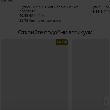
дплатен
Сутиен Maia 4D Soft Control Deluxe
Сутиен Spa
подплатен
49,99 €
(97,7
40,99 €
(80,17 лв.)
32,79 €
(64,13 лв.)
код:
BRA20
Открийте подобни артикули
LIMITED