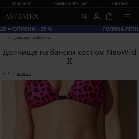
СПИСАНИЕ
ЗАМЯНА И ВРЪЩАНЕ
КОНТАКТ
КОД BRA20 = СУТИЕНИ −20 %
Долнища на бански
Долнище на бански костюм NeoWild
II
5
|
1
oценка