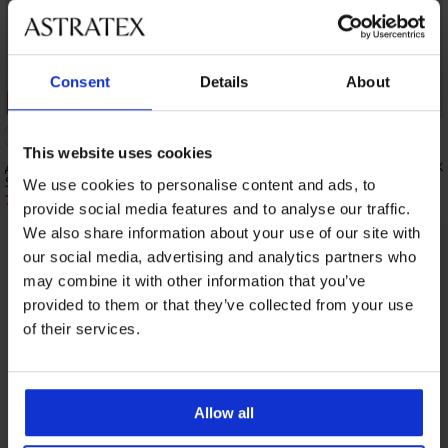
Consent
Details
About
Отстъпка -50%
Отстъпка -50%
This website uses cookies
Долнище на бански костюм PINK
Долнище на бански ко
STORM Glimz
Triangle
We use cookies to personalise content and ads, to
7,00 €
6,50 €
(13,69 лв.)
13,99 €
(12,71 лв.)
12,99 €
provide social media features and to analyse our traffic.
We also share information about your use of our site with
our social media, advertising and analytics partners who
От същата колекция
Покажи
may combine it with other information that you’ve
provided to them or that they’ve collected from your use
of their services.
Allow all