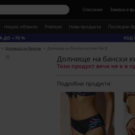
Търси
Списание
Замяна и в
Нощно облекло
Premium
Нови продукти
Последни б
А ДО −70 %
КОД 
Долнища на бански
Долнище на бански костюм File II
Долнище на бански ко
Този продукт вече не е в 
Подробни продукти