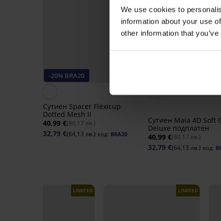
We use cookies to personalis
information about your use of
other information that you’ve
-20% BRA20
-20% BRA20
4,9
Сутиен Spacer Flexicup
Dotted Mesh II
Сутиен Maia 4D Soft 
40,99 €
(80,17 лв.)
Deluxe подплатен
32,79 €
(64,13 лв.)
код:
BRA20
40,99 €
(80,17 лв.)
32,79 €
(64,13 лв.)
код:
B
LIMITED
LIMITED