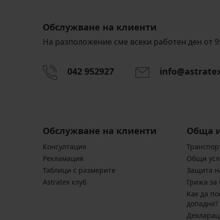
Обслужване на клиенти
На разположение сме всеки работен ден от 9:
042 952927
info@astrate
Обслужване на клиенти
Обща 
Консултация
Транспор
Pекламация
Общи усл
Таблици с размерите
Защита н
Astratex клуб
Грижа за 
Kак да по
допадне?
Декларац