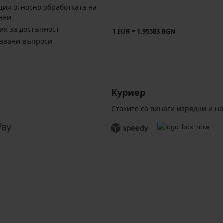
ия относно обработката на
нни
ия за достъпност
1 EUR = 1.95583 BGN
давани въпроси
Куриер
Стоките са винаги изрядни и н