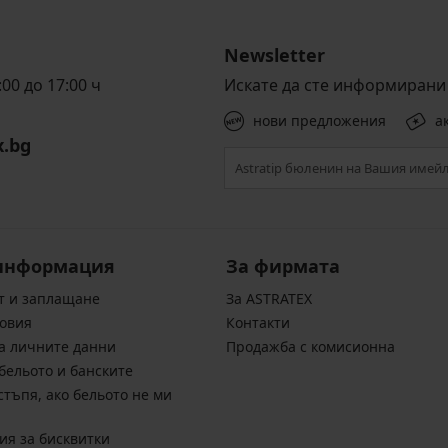
Newsletter
00 до 17:00 ч
Искате да сте информирани 
нови предложения
а
x.bg
информация
За фирмата
т и заплащане
За ASTRATEX
овия
Контакти
а личните данни
Продажба с комисионна
бельото и банските
стъпя, ако бельото не ми
ия за бисквитки