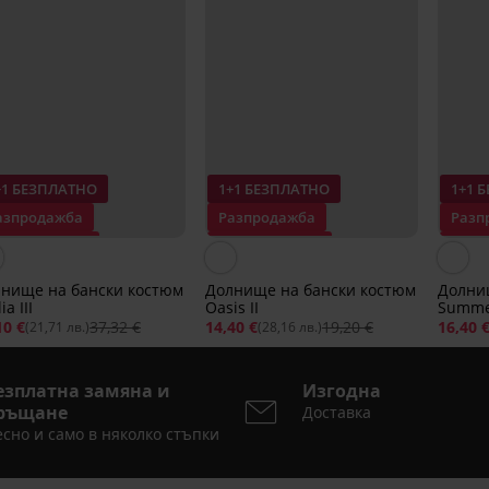
+1 БЕЗПЛАТНО
1+1 БЕЗПЛАТНО
1+1 
азпродажба
Разпродажба
Разп
тстъпка -70%
Отстъпка -25%
Отст
нище на бански костюм
Долнище на бански костюм
Долни
ia III
Oasis II
Summe
10 €
37,32 €
14,40 €
19,20 €
16,40 
(21,71 лв.)
(28,16 лв.)
езплатна замяна и
Изгодна
ръщане
Доставка
сно и само в няколко стъпки