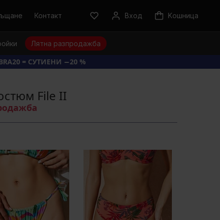
ръщане
Контакт
Вход
Kошница
ройки
Лятна разпродажба
BRA20 = СУТИЕНИ −20 %
стюм File II
продажба