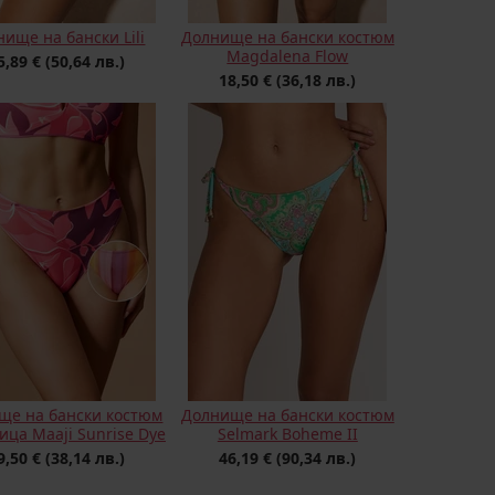
ище на бански Lili
Долнище на бански костюм
Magdalena Flow
5,89 €
(50,64 лв.)
18,50 €
(36,18 лв.)
ще на бански костюм
Долнище на бански костюм
лица Maaji Sunrise Dye
Selmark Boheme II
9,50 €
(38,14 лв.)
46,19 €
(90,34 лв.)