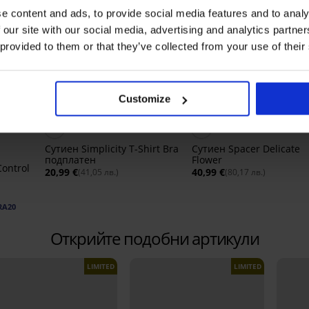
e content and ads, to provide social media features and to analy
 our site with our social media, advertising and analytics partn
 provided to them or that they’ve collected from your use of their
Customize
Bestseller
Bestseller
4,9
4,9
Сутиен Simplicity T-Shirt Bra
Сутиен Spacer Delicate
подплатен
Flower
Control
20,99 €
40,99 €
(41,05 лв.)
(80,17 лв.)
RA20
Открийте подобни артикули
LIMITED
LIMITED