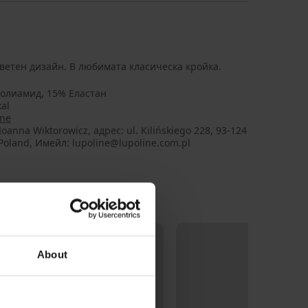
цветен дизайн. В любимата класическа кройка.
олиамид, 15% Еластан
kal
ine
oanna Wiktorowicz, aдрес: ul. Kilińskiego 228, 93-124
 Poland, Имейл: lupoline@lupoline.com.pl
About