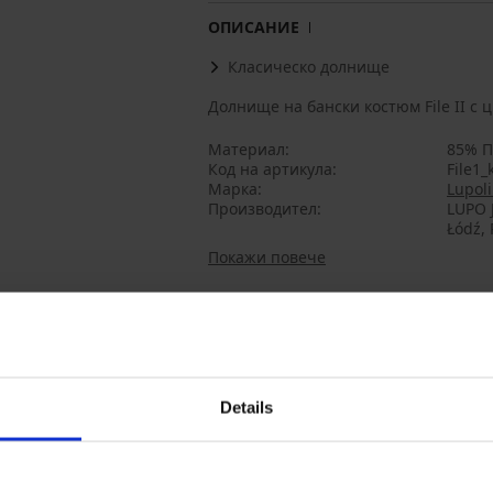
ОПИСАНИЕ
Класическо долнище
Долнище на бански костюм File II с 
Материал
85% П
Код на артикула
File1_
Марка
Lupol
Производител
LUPO J
Łódź,
Покажи повече
Може да ви хареса
Details