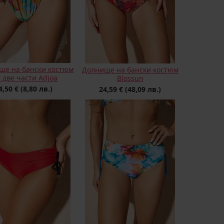
ще на бански костюм
Долнище на бански костюм
т две части Adjoa
Blossun
4,50 €
(8,80 лв.)
24,59 €
(48,09 лв.)