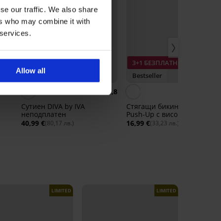
se our traffic. We also share
ers who may combine it with
 services.
3+1 БЕЗПЛАТНО
Allow all
Bestseller
Bestseller
4,7
4,8
4,
Сутиен DIVA by IVA
Стягащи бикини Simple
неподплатен
Push-Up с висока талия
40,99 €
16,99 €
(80,17 лв.)
(33,23 лв.)
LIMITED
LIMITED