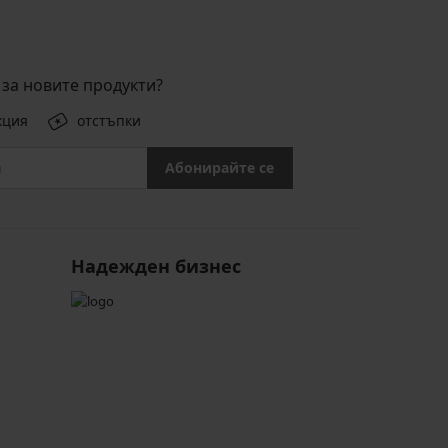
за новите продукти?
кция
отстъпки
Абонирайте се
Надежден бизнес