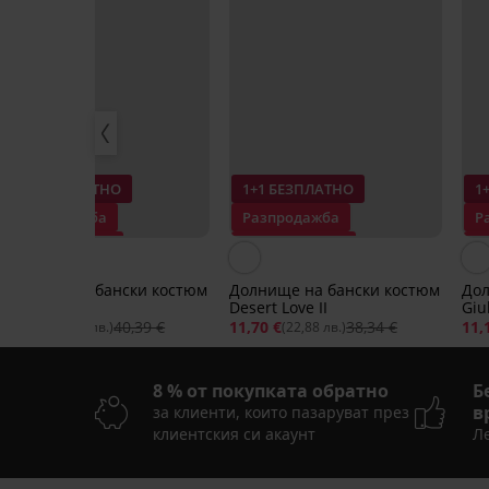
1+1 БЕЗПЛАТНО
1+1 БЕЗПЛАТНО
1
Разпродажба
Разпродажба
Р
Отстъпка -70%
Отстъпка -69%
О
Долнище на бански костюм
Долнище на бански костюм
Дол
Isabel
Desert Love II
Giul
12,00 €
40,39 €
11,70 €
38,34 €
11,
(23,47 лв.)
(22,88 лв.)
8 % от покупката обратно
Б
в
за клиенти, които пазаруват през
клиентския си акаунт
Ле