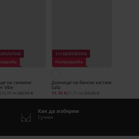
БЕЗПЛАТНО
1+1 БЕЗПЛАТНО
родажба
Разпродажба
ъпка -60%
Отстъпка -70%
ще на танкини
Долнище на бански костюм
r Vibe
Safa
€
40,99 €
11,10 €
37,32 €
(32,08 лв.)
(21,71 лв.)
Как да изберем
Сутиен