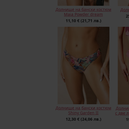
Долнище на бански костюм
Долн
Maia Powder dream
2
11,10 €
(21,71 лв.)
Долнище на бански костюм
Долни
Shiny Garden II
с две 
12,30 €
(24,06 лв.)
1