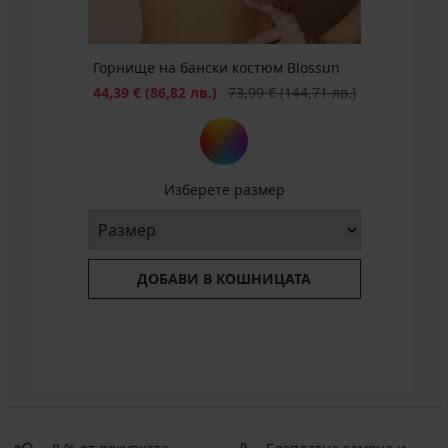
Горнище на бански костюм Blossun
Намаление
Първоначална цена
44,39 €
(86,82 лв.)
73,99 €
(144,71 лв.)
Изберете размер
ДОБАВИ В КОШНИЦАТА