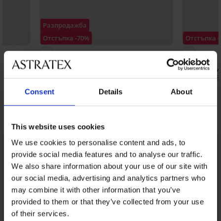
Разпродажба
Отстъпка -70%
Отстъпка 
5
5
Цял бански костюм Anaya
Цял бански
12,30 €
23,19 €
(24,06 лв.)
40,99 €
(45,3
Consent
Details
About
Открийте подобни артикули
This website uses cookies
LIMITED
We use cookies to personalise content and ads, to
provide social media features and to analyse our traffic.
We also share information about your use of our site with
our social media, advertising and analytics partners who
may combine it with other information that you’ve
provided to them or that they’ve collected from your use
of their services.