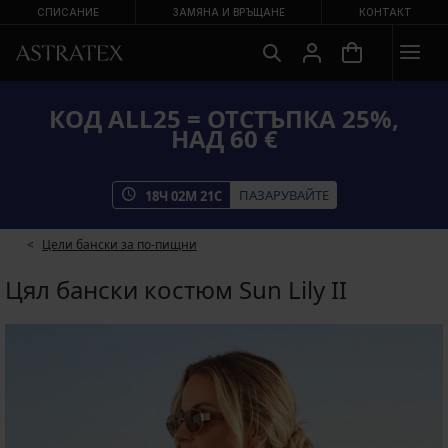
СПИСАНИЕ
ЗАМЯНА И ВРЪЩАНЕ
КОНТАКТ
КОД ALL25 = ОТСТЪПКА 25%,
НАД 60 €
ПАЗАРУВАЙТЕ
18
Ч
02
М
21
С
Цели бански за по-пищни
Цял бански костюм Sun Lily II