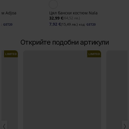
Отстъпка -70%
юм Adjoa
Цял бански костюм Nala
32,99 €
(64,52 лв.)
7,92 €
(15,49 лв.)
д:
GET20
код:
GET20
Открийте подобни артикули
LIMITED
LIMITED