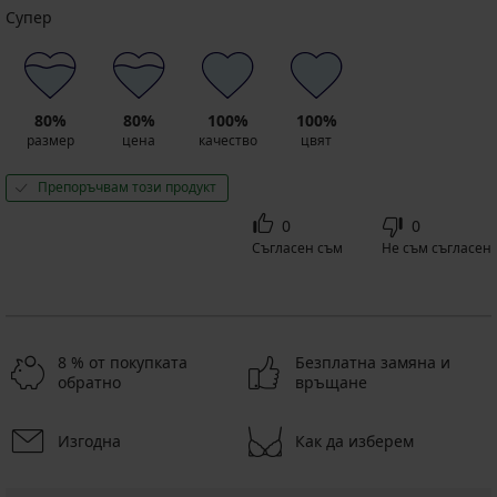
Супер
80%
80%
100%
100%
размер
цена
качество
цвят
Препоръчвам този продукт
0
0
Съгласен съм
Не съм съгласен
8 % от покупката
Безплатна замяна и
обратно
връщане
Изгодна
Как да изберем