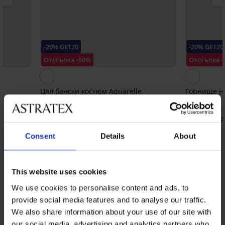
-20% GET20
-20% GET20
Отстъпка -50%
Отстъпка 
Цял бански костюм Aquarelle
Горнище на
Fleur Big
106,99 €
(209,25 лв.)
77,99 €
(152,
42,79 €
(83,69 лв.)
код:
GET20
43,67 €
(85,4
Consent
Details
About
От същата колекция
Покажи
This website uses cookies
We use cookies to personalise content and ads, to
provide social media features and to analyse our traffic.
We also share information about your use of our site with
our social media, advertising and analytics partners who