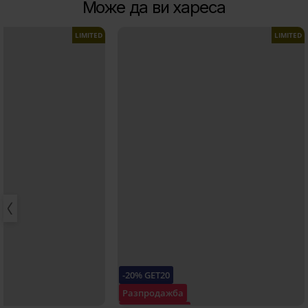
Може да ви хареса
LIMITED
LIMITED
-20% GET20
Разпродажба