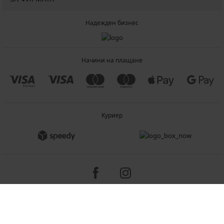
Надежден бизнес
Начини на плащане
Куриер
Copyright 2005-2026 © ASTRATEX a.s.
Programia - B2C, B2B, advanced e-commerce solutions