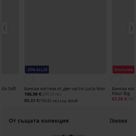
-25% ALL25
Отстъпка 
lla Soft
Бански костюм от две части Lucia Noir
Бански кос
Fleur Big
106,98 €
(209,23 лв.)
83,28 €
(162,
80,23 €
(156,92 лв.)
код:
ALL25
От същата колекция
Покажи