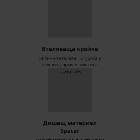
Вталяваща кройка
Оптично вталява фигурата и
нежно оформя извивките.
Дишащ материал
Spacer