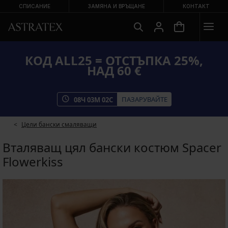
СПИСАНИЕ
ЗАМЯНА И ВРЪЩАНЕ
КОНТАКТ
КОД ALL25 = ОТСТЪПКА 25%,
НАД 60 €
ПАЗАРУВАЙТЕ
08
Ч
03
М
02
С
Цели бански смаляващи
Вталяващ цял бански костюм Spacer
Flowerkiss