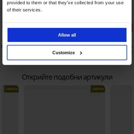
provided to them or that they’ve collected from your use
of their services.
Отстъпка -20%
Отстъпка 
Allow all
nt
Цял бански костюм Turquelin
Цял бански
95,19 €
31,00 €
(186,18 лв.)
118,99 €
(60,6
Customize
Открийте подобни артикули
LIMITED
LIMITED