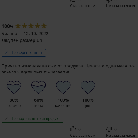
Съгласен съм
Не съм съгласен
100
%
Биляна
12. 10. 2022
закупен размер uni
Проверен клиент
Приятно изненадана съм от продукта. Цената е една идея по-
висока според моите очаквания.
80%
60%
100%
100%
размер
цена
качество
цвят
Препоръчвам този продукт
0
0
Съгласен съм
Не съм съгласен