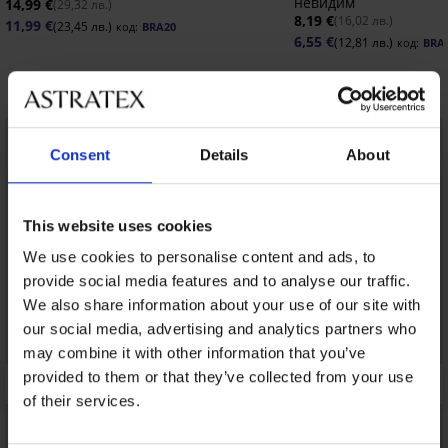
невидим
14,99 €
(29,32 лв.)
8,19 €
(16,02 лв.)
11,99 €
(23,45 лв.)
код:
BRA20
6,55 €
(12,81 лв.)
код:
BRA
Открийте подобни артикули
Consent
Details
About
This website uses cookies
We use cookies to personalise content and ads, to
provide social media features and to analyse our traffic.
We also share information about your use of our site with
our social media, advertising and analytics partners who
may combine it with other information that you’ve
provided to them or that they’ve collected from your use
of their services.