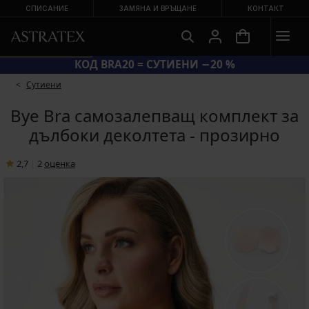
СПИСАНИЕ
ЗАМЯНА И ВРЪЩАНЕ
КОНТАКТ
КОД BRA20 = СУТИЕНИ −20 %
Сутиени
Bye Bra самозалепващ комплект за
дълбоки деколтета - прозирно
2,7
|
2
oценка