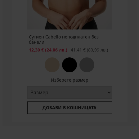
БЕЗПЛАТНО
лв.)
БЕЗПЛАТНО
20,99
лв.)
БЕЗПЛАТНО
(86,04
лв.)
лв.)
€
лв.)
промоция
(41,05
3+1
лв.)
БЕЗПЛАТНО
промоция
3+1
Сутиен Cabello неподплатен без
БЕЗПЛАТНО
банели
Намаление
Първоначална цена
12,30 €
(24,06 лв.)
41,41 €
(80,99 лв.)
Изберете размер
ДОБАВИ В КОШНИЦАТА