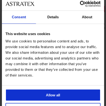
3+1 БЕЗПЛАТНО
Отстъпка -
5
Consent
Details
About
Бразилски бикини Joy с по-висока
Бразилски 
талия
16,09 €
(31,4
16,99 €
(33,23 лв.)
This website uses cookies
We use cookies to personalise content and ads, to
provide social media features and to analyse our traffic.
От същата колекция
Покажи
We also share information about your use of our site with
our social media, advertising and analytics partners who
may combine it with other information that you’ve
provided to them or that they’ve collected from your use
of their services.
Allow all