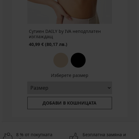
промоция
3+1
БЕЗПЛАТНО
Сутиен DAILY by IVA неподплатен
изглаждащ
40,99 €
(80,17 лв.)
Изберете размер
ДОБАВИ В КОШНИЦАТА
8 % от покупката
Безплатна замяна и