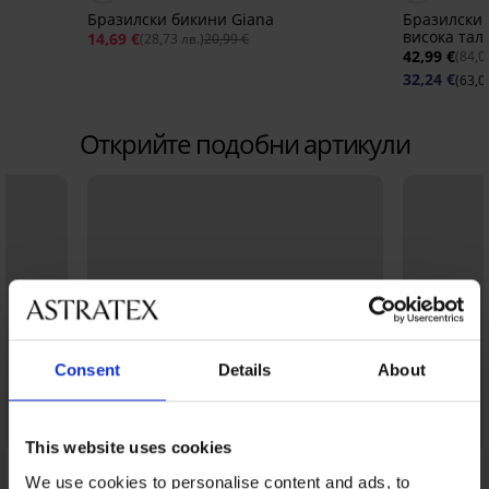
e
Бразилски бикини Giana
Бразилски 
висока тал
14,69 €
(28,73 лв.)
20,99 €
42,99 €
(84,0
32,24 €
(63,0
Открийте подобни артикули
Consent
Details
About
This website uses cookies
We use cookies to personalise content and ads, to