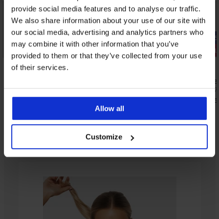
provide social media features and to analyse our traffic.
We also share information about your use of our site with
our social media, advertising and analytics partners who
-25% ALL25
-25% ALL25
may combine it with other information that you’ve
3+1 БЕЗПЛАТНО
3+1 БЕЗПЛ
provided to them or that they’ve collected from your use
5
5
of their services.
Стягащи бикини Fortissima
Прашки Be
27,99 €
28,99 €
(54,74 лв.)
(56,7
20,99 €
21,74 €
(41,05 лв.)
(42,5
код:
ALL25
Allow all
Customize
От същата колекция
3+1 БЕЗПЛАТНО
3+1 БЕЗПЛАТНО
3+1 БЕЗПЛАТНО
3+1 БЕЗПЛАТНО
3+1 БЕЗПЛАТНО
3+1 БЕЗПЛАТНО
3+1 БЕЗПЛАТНО
3+1 БЕЗПЛАТНО
-25 % ALL25
-30%
-25 % ALL25
3+1 БЕЗПЛАТНО
-25 % ALL25
-25 % ALL25
-25 % ALL25
-25 % ALL25
-25 % ALL25
-25 % ALL25
IMITED
LIMITED
LIMITED
LIMITED
5
5