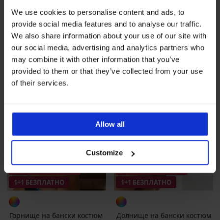
Намаление
32,99 €
(64,52 лв.)
Първоначална цена
Намаление
22,19 €
(43,40 лв.)
Първоначалн
65,99 €
36,99 €
We use cookies to personalise content and ads, to
(129,07 лв.)
(72,35 лв.)
provide social media features and to analyse our traffic.
We also share information about your use of our site with
our social media, advertising and analytics partners who
LIMITED
LIMITED
may combine it with other information that you’ve
provided to them or that they’ve collected from your use
of their services.
Allow all
Customize
Разпродажба
-20%
Разпродажба
-70%
1+1 БЕЗПЛАТНО
1+1 БЕЗПЛАТНО
Горнище на бански костюм
Долнище на бански костюм