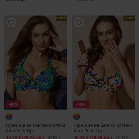
LIMITED
LIMITED
-40%
-40%
Горнище на бански костюм
Горнище на бански костюм
Alta Push-Up
Kare Push-Up
Намаление
40,79 €
(79,78 лв.)
Първоначална цена
Намаление
40,79 €
(79,78 лв.)
Първоначалн
67,99 €
67,99 €