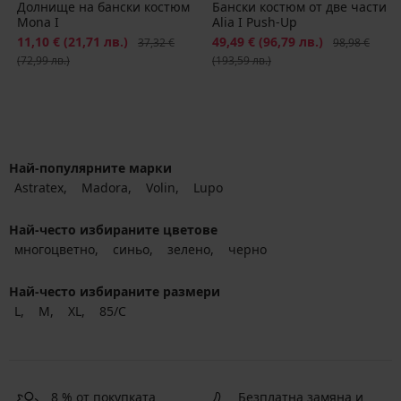
Долнище на бански костюм
Бански костюм от две части
Mona I
Alia I Push-Up
Намаление
11,10 €
(21,71 лв.)
Първоначална цена
Намаление
49,49 €
(96,79 лв.)
Първоначалн
37,32 €
98,98 €
(72,99 лв.)
(193,59 лв.)
Най-популярните марки
Astratex
Madora
Volin
Lupo
Най-често избираните цветове
многоцветно
синьо
зелено
черно
Най-често избираните размери
L
M
XL
85/C
8 % от покупката
Безплатна замяна и