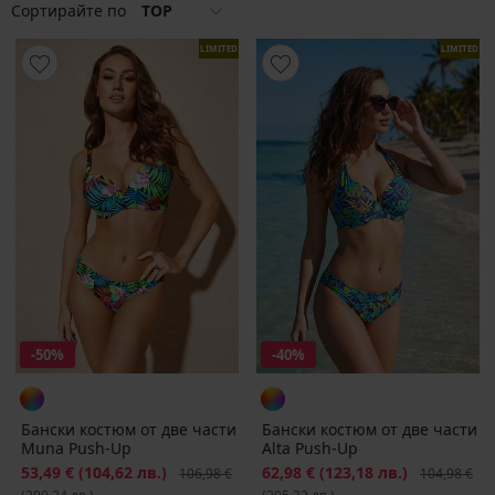
Сортирайте по
TOP
LIMITED
LIMITED
-50%
-40%
Бански костюм от две части
Бански костюм от две части
Muna Push-Up
Alta Push-Up
Намаление
53,49 €
(104,62 лв.)
Първоначална цена
Намаление
62,98 €
(123,18 лв.)
Първоначал
106,98 €
104,98 €