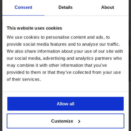
костюм Skylee I
костюм Azure
костюм Magdalena
Consent
Details
About
Flowers
10,49 €
(20,52 лв.)
22,19 €
(43,40 лв.)
25,89 €
(50,64 лв.)
This website uses cookies
We use cookies to personalise content and ads, to
provide social media features and to analyse our traffic.
We also share information about your use of our site with
our social media, advertising and analytics partners who
may combine it with other information that you’ve
provided to them or that they’ve collected from your use
of their services.
Долнище на бански
Горнище на бански
Горнище на бански
костюм Flow
костюм Sea
костюм PINK
STORM Galaxy Heart
16,50 €
(32,27 лв.)
15,99 €
(31,27 лв.)
10,49 €
(20,52 лв.)
Allow all
ОПИСАНИЕ
Customize
ТРАНСПОРТ И ПЛАЩАНЕ