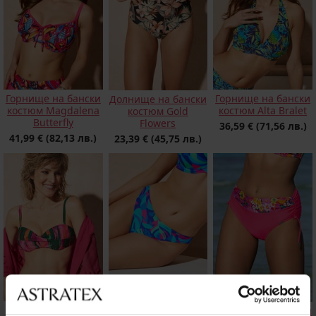
Горнище на бански
Горнище на бански
Долнище на бански
костюм Magdalena
костюм Alta Bralet
костюм Gold
Butterfly
Flowers
36,59 €
(71,56 лв.)
41,99 €
(82,13 лв.)
23,39 €
(45,75 лв.)
Горнище на бански
Долнище на бански
Долнище на бански