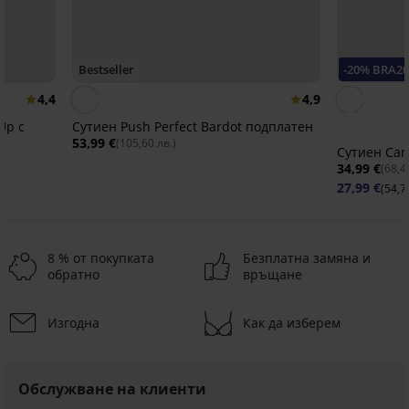
Bestseller
-20% BRA20
4,4
4,9
Up с
Сутиен Push Perfect Bardot подплатен
53,99 €
(105,60 лв.)
Сутиен Car
34,99 €
(68,4
27,99 €
(54,7
8 % от покупката
Безплатна замяна и
обратно
връщане
Изгодна
Как да изберем
Обслужване на клиенти