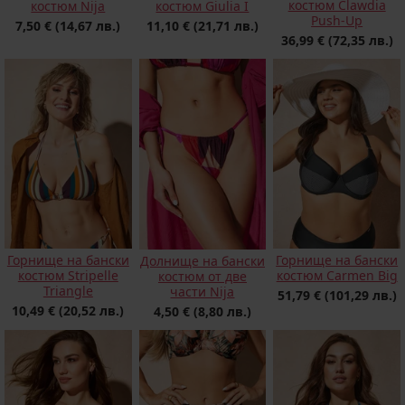
костюм Clawdia
костюм Nija
костюм Giulia I
Push-Up
7,50 €
(14,67 лв.)
11,10 €
(21,71 лв.)
36,99 €
(72,35 лв.)
Горнище на бански
Горнище на бански
Долнище на бански
костюм Stripelle
костюм Carmen Big
костюм от две
Triangle
части Nija
51,79 €
(101,29 лв.)
10,49 €
(20,52 лв.)
4,50 €
(8,80 лв.)