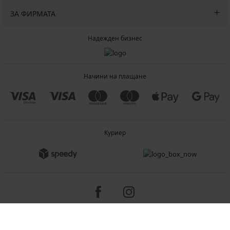
ЗА ФИРМАТА
Надежден бизнес
Начини на плащане
Куриер
Copyright 2005-2026 © ASTRATEX a.s.
Programia - B2C, B2B, advanced e-commerce solutions