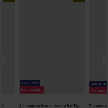
-20% SUN20
-20% SUN2
Разпродажба
Отстъпка 
Отстъпка -40%
ild
Долнище на бански костюм Bali Big
Горнище на