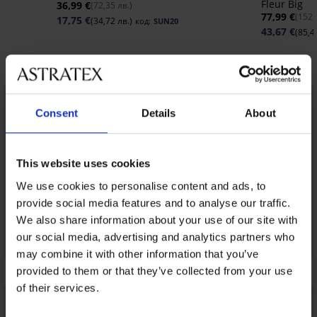
Fleur Big
36,99 €
(72,35 лв.)
77,99 €
(152,
17,75 €
(34,72 лв.)
код:
SUN20
43,67 €
(85,4
Открийте подобни артикули
LIMITED
LIMITED
Consent
Details
About
This website uses cookies
We use cookies to personalise content and ads, to
provide social media features and to analyse our traffic.
We also share information about your use of our site with
our social media, advertising and analytics partners who
may combine it with other information that you’ve
provided to them or that they’ve collected from your use
of their services.