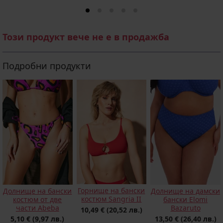
Този продукт вече не е в продажба
Подробни продукти
Горнище на бански
Долнище на бански
Долнище на дамски
костюм Sangria II
костюм от две
бански Elomi
части Abeba
Bazaruto
10,49 €
(20,52 лв.)
5,10 €
(9,97 лв.)
13,50 €
(26,40 лв.)