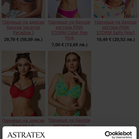
Горнище на дамски
Горнище на бански
Горнище на бански
бански Vacanze
костюм PINK
костюм PINK
Paradise I
STORM Color Pop
STORM Salty Pearl
Pink
29,70 €
(58,09 лв.)
10,49 €
(20,52 лв.)
7,00 €
(13,69 лв.)
Горнище на бански
Горнище на дамски
костюм Limeon
бански Lili
54,59 €
(106,77 лв.)
51,79 €
(101,29 лв.)