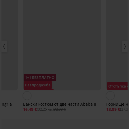
1+1 БЕЗПЛАТНО
Разпродажба
Отстъпка 
Отстъпка -50%
angria
Бански костюм от две части Abeba II
Горнище на
16,49 €
13,99 €
(32,25 лв.)
32,98 €
(27,3