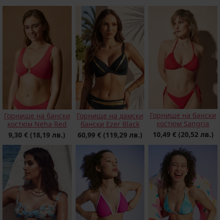
Горнище на бански
Горнище на бански
Горнище на дамски
костюм Sangria
костюм Neha Red
бански Ezer Black
10,49 €
(20,52 лв.)
9,30 €
(18,19 лв.)
60,99 €
(119,29 лв.)