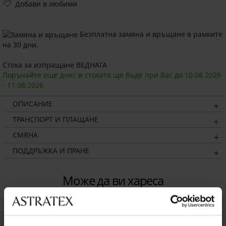
Добави в любими
Безплатна замяна и връщане в рамките
на 30 дни.
Стока за изпращане ВЕДНАГА
Поръчайте още днес и стоката ще бъде при Вас до
10.08.
2026
-
11.08.
2026
ОПИСАНИЕ
ТРАНСПОРТ И ПЛАЩАНЕ
СМЯНА
ПОДДРЪЖКА И ПРАНЕ
Може да ви хареса